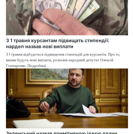
З 1 травня курсантам підвищать стипендії:
нардеп назвав нові виплати
З 1 травня відбудеться підвищення стипендій для курсантів. Про те,
якими будуть нові виплати, розповів народний депутат Олексій
Гончаренко. Подробиці…
Зеленський назвав примітивною ідеєю плани