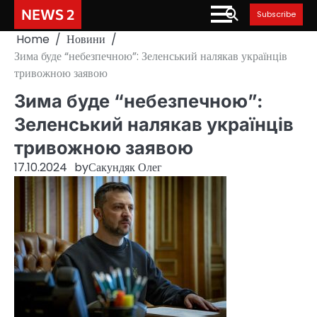
Skip
NEWS 2
Subscribe
to
Home
Новини
content
Зима буде “небезпечною”: Зеленський налякав українців
тривожною заявою
Зима буде “небезпечною”:
Зеленський налякав українців
тривожною заявою
17.10.2024
by
Сакундяк Олег