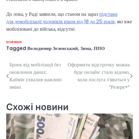
До лова, у Раді заявили, що станом на зараз
підстави
для демобілізації чоловіків віком від 18 до 25 років,
які вже
мобілізовані до війська, відсутні.
НОВИНИ
Tagged
Володимир Зеленський
,
Зима
,
ППО
Бронь від мобілізації без
Оформити відстрочку можна
Навігація
оновлення даних:
буде онлайн: стало відомо,
записів
Кабмін ухвалив важливі
коли послуга з’явиться у
зміни
“Резерв+”
Схожі новини