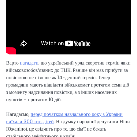
Варто
нагадати
, що український уряд скоротив термін явки
військовозобов’язаних до ТЦК. Раніше він мав прибути за
повісткою не пізніше як 14-денний термін. Тепер
громадяни мають відвідати військкомат протягом семи діб
з моменту надсилання повістки, а з інших населених
пунктів – протягом 10 діб.
Нагадаємо,
перед початком навчального року з України
виїхали 300 тис. дітей
. На думку народної депутатки Ніни
Южаніної, це свідчить про те, що сім’ї не бачать
стабільного майбутнього в країні.