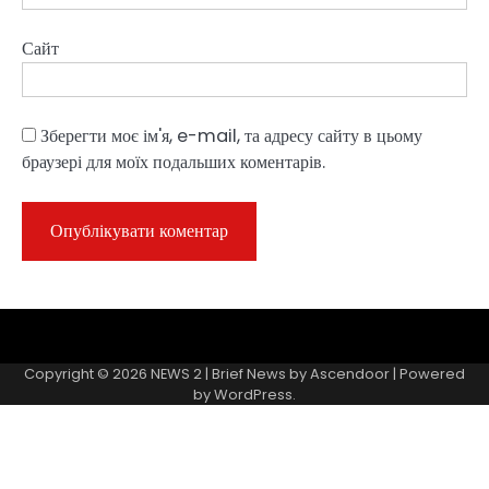
Сайт
Зберегти моє ім'я, e-mail, та адресу сайту в цьому
браузері для моїх подальших коментарів.
Sample
Page
Copyright © 2026
NEWS 2
| Brief News by
Ascendoor
| Powered
by
WordPress
.