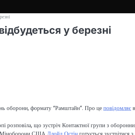
резні
ідбудеться у березні
тань оборони, формату “Рамштайн”. Про це
повідомляє
в
 розповіла, що зустріч Контактної групи з оборонних
ова Міноборони США
Ллойд Остін
готується зустрітися з