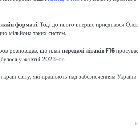
нлайн форматі
. Тоді до нього вперше приєднався Оле
дно мільйона таких систем.
єров розповідав, що план
передачі літаків F16
просуває
дбулося у жовтні 2023-го.
 країн світу, які працюють над забезпеченням України
Б