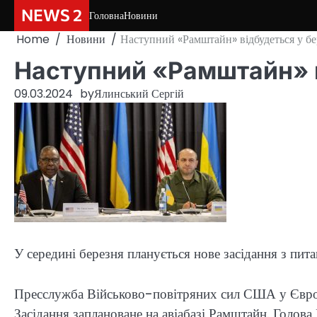
Skip
NEWS 2
Головна
Новини
to
Home
Новини
Наступний «Рамштайн» відбудеться у бе
content
Наступний «Рамштайн» в
09.03.2024
by
Ялинський Сергій
У середині березня планується нове засідання з пи
Пресслужба Військово-повітряних сил США у Європі
Засідання заплановане на авіабазі Рамштайн. Гол