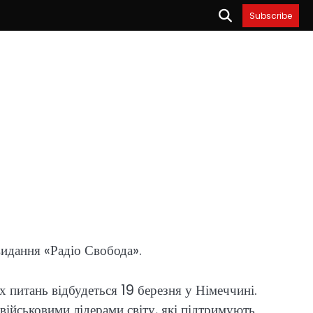
Subscribe
идання «Радіо Свобода».
 питань відбудеться 19 березня у Німеччині.
 військовими лідерами світу, які підтримують