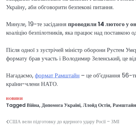
Україну, аби обговорити безпекові питання.
Минуле, 19-те засідання
проводили 14 лютого у о
коаліцію безпілотників, яка працює над поставкою о
Після одної з зустрічей міністр оборони Рустем Ум
формату брав участь і Володимир Зеленський, це ві
Нагадаємо,
формат Рамштайн
– це об’єднання 56-ти
країни-члени НАТО.
НОВИНИ
Tagged
Війна
,
Допомога Україні
,
Ллойд Остін
,
Рамштайн
США вели підготовку до ядерного удару Росії – ЗМІ
Навігація
записів