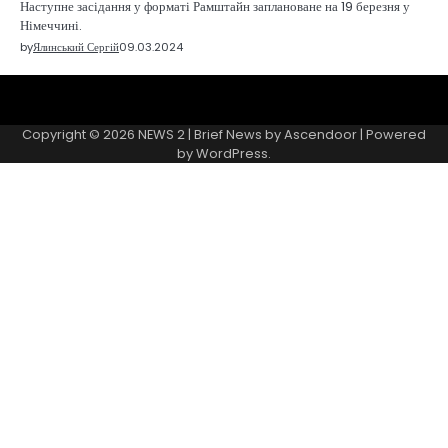
Наступне засідання у форматі Рамштайн заплановане на 19 березня у
Німеччині.
by
Ялинський Сергій
09.03.2024
Sample
Page
Copyright © 2026
NEWS 2
| Brief News by
Ascendoor
| Powered
by
WordPress
.