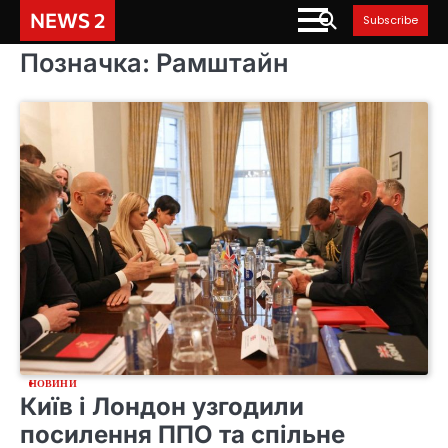
Skip
NEWS 2
Subscribe
to
content
Позначка:
Рамштайн
НОВИНИ
Київ і Лондон узгодили
посилення ППО та спільне