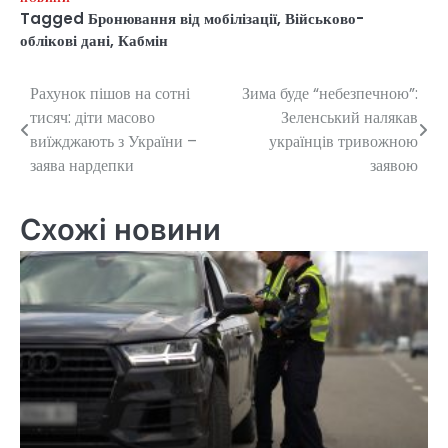
Tagged
Бронювання від мобілізації
,
Військово-
облікові дані
,
Кабмін
Рахунок пішов на сотні
Зима буде “небезпечною”:
Навігація
тисяч: діти масово
Зеленський налякав
записів
виїжджають з України –
українців тривожною
заява нардепки
заявою
Схожі новини