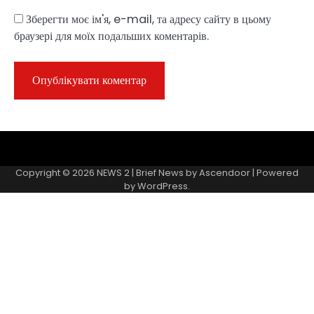
Зберегти моє ім'я, e-mail, та адресу сайту в цьому
браузері для моїх подальших коментарів.
Sample
Page
Copyright © 2026
NEWS 2
| Brief News by
Ascendoor
| Powered
by
WordPress
.