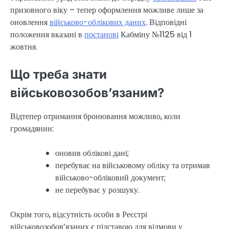
призовного віку – тепер оформлення можливе лише за
оновлення
військово-облікових даних
. Відповідні
положення вказані в
постанові
Кабміну №1125 від 1
жовтня.
Що треба знати
військовозобов’язаним?
Відтепер отримання бронювання можливо, коли
громадянин:
оновив облікові дані;
перебуває на військовому обліку та отримав
військово-обліковий документ;
не перебуває у розшуку.
Окрім того, відсутність особи в Реєстрі
військовозобов’язаних є підставою для відмови у