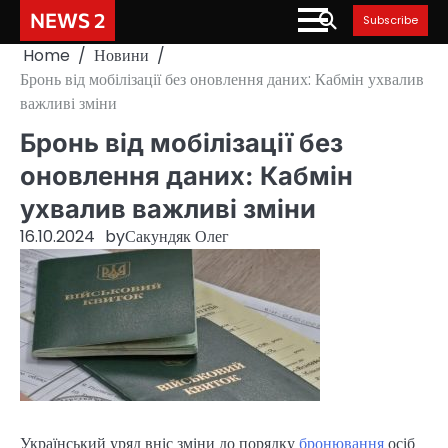
Skip
NEWS 2
Subscribe
to
Home
Новини
content
Бронь від мобілізації без оновлення даних: Кабмін ухвалив
важливі зміни
Бронь від мобілізації без
оновлення даних: Кабмін
ухвалив важливі зміни
16.10.2024
by
Сакундяк Олег
Український уряд вніс зміни до порядку
бронювання
осіб