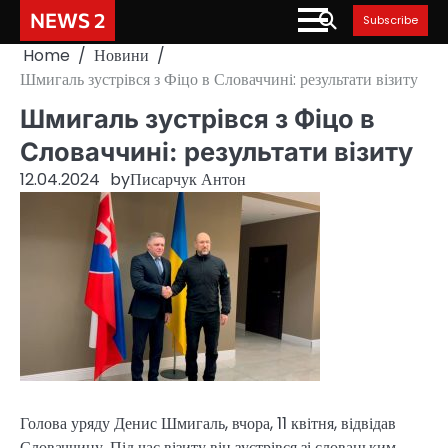
Skip
NEWS 2
Subscribe
to
Home
Новини
content
Шмигаль зустрівся з Фіцо в Словаччині: результати візиту
Шмигаль зустрівся з Фіцо в
Словаччині: результати візиту
12.04.2024
by
Писарчук Антон
Голова уряду Денис Шмигаль, вчора, 11 квітня, відвідав
Словаччину. Під час візиту він зустрівся зі словацьким