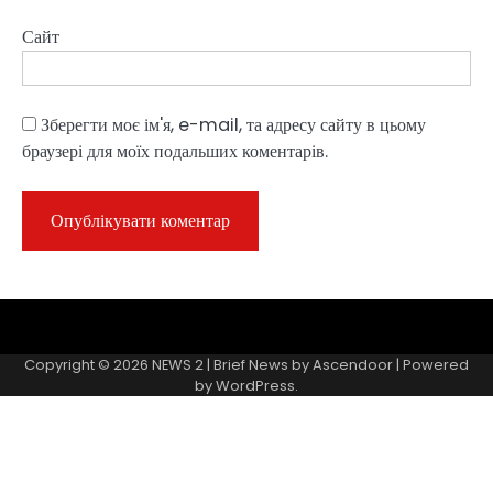
Сайт
Зберегти моє ім'я, e-mail, та адресу сайту в цьому
браузері для моїх подальших коментарів.
Sample
Page
Copyright © 2026
NEWS 2
| Brief News by
Ascendoor
| Powered
by
WordPress
.