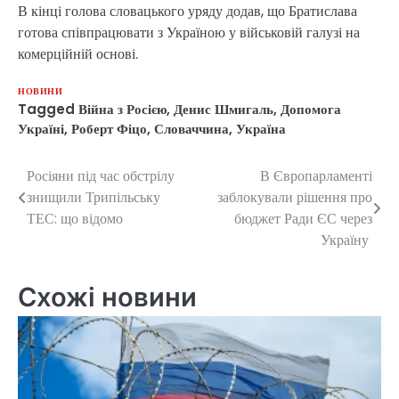
В кінці голова словацького уряду додав, що Братислава
готова співпрацювати з Україною у військовій галузі на
комерційній основі.
НОВИНИ
Tagged
Війна з Росією
,
Денис Шмигаль
,
Допомога
Україні
,
Роберт Фіцо
,
Словаччина
,
Україна
Росіяни під час обстрілу
В Європарламенті
Навігація
знищили Трипільську
заблокували рішення про
записів
ТЕС: що відомо
бюджет Ради ЄС через
Україну
Схожі новини