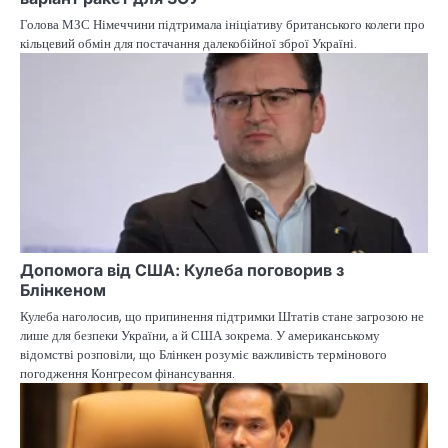
Голова МЗС Німеччини підтримала ініціативу британського колеги про
кільцевий обмін для постачання далекобійної зброї Україні.
Допомога від США: Кулеба поговорив з
Блінкеном
Кулеба наголосив, що припинення підтримки Штатів стане загрозою не
лише для безпеки України, а й США зокрема. У американському
відомстві розповіли, що Блінкен розуміє важливість термінового
погодження Конгресом фінансування.