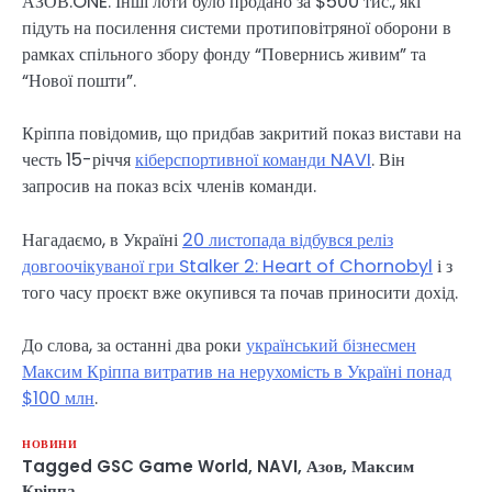
АЗОВ.ONE. Інші лоти було продано за $500 тис., які
підуть на посилення системи протиповітряної оборони в
рамках спільного збору фонду “Повернись живим” та
“Нової пошти”.
Кріппа повідомив, що придбав закритий показ вистави на
честь 15-річчя
кіберспортивної команди NAVI
. Він
запросив на показ всіх членів команди.
Нагадаємо, в Україні
20 листопада відбувся реліз
довгоочікуваної гри Stalker 2: Heart of Chornobyl
і з
того часу проєкт вже окупився та почав приносити дохід.
До слова, за останні два роки
український бізнесмен
Максим Кріппа витратив на нерухомість в Україні понад
$100 млн
.
НОВИНИ
Tagged
GSC Game World
,
NAVI
,
Азов
,
Максим
Кріппа