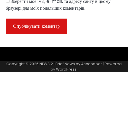
Зберегти моє ім'я, e-mail, та адресу сайту в цьому
браузері для моїх подальших коментарів.
Sample
Page
Copyright © 2026
NEWS 2
| Brief News by
Ascendoor
| Powered
by
WordPress
.