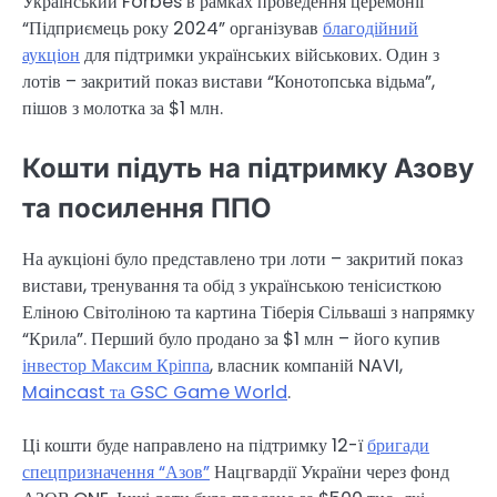
Український Forbes в рамках проведення церемонії
“Підприємець року 2024” організував
благодійний
аукціон
для підтримки українських військових. Один з
лотів – закритий показ вистави “Конотопська відьма”,
пішов з молотка за $1 млн.
Кошти підуть на підтримку Азову
та посилення ППО
На аукціоні було представлено три лоти – закритий показ
вистави, тренування та обід з українською тенісисткою
Еліною Світоліною та картина Тіберія Сільваші з напрямку
“Крила”. Перший було продано за $1 млн – його купив
інвестор Максим Кріппа
, власник компаній NAVI,
Maincast та GSC Game World
.
Ці кошти буде направлено на підтримку 12-ї
бригади
спецпризначення “Азов”
Нацгвардії України через фонд