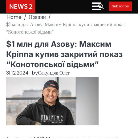
Skip
NEWS 2
Subscribe
to
Home
Новини
content
$1 млн для Азову: Максим Кріппа купив закритий показ
“Конотопської відьми”
$1 млн для Азову: Максим
Кріппа купив закритий показ
“Конотопської відьми”
31.12.2024
by
Сакундяк Олег