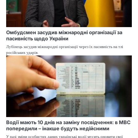
Омбудсмен засудив міжнародні організації за
пасивність щодо України
Лубінець засудив міжнародні організації через їх пасивність на тлі
російських ударів.
Водії мають 10 днів на заміну посвідчення: в МВС
попередили – інакше будуть недійсними
У разі зміни особистих даних українські водії мусять оновити свої