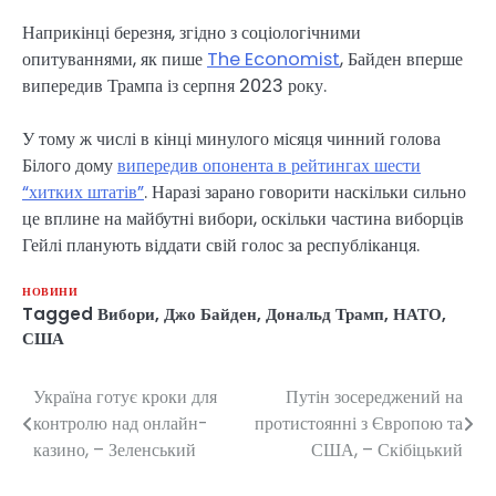
Наприкінці березня, згідно з соціологічними
опитуваннями, як пише
The Economist
, Байден вперше
випередив Трампа із серпня 2023 року.
У тому ж числі в кінці минулого місяця чинний голова
Білого дому
випередив опонента в рейтингах шести
“хитких штатів”
. Наразі зарано говорити наскільки сильно
це вплине на майбутні вибори, оскільки частина виборців
Гейлі планують віддати свій голос за республіканця.
НОВИНИ
Tagged
Вибори
,
Джо Байден
,
Дональд Трамп
,
НАТО
,
США
Україна готує кроки для
Путін зосереджений на
Навігація
контролю над онлайн-
протистоянні з Європою та
записів
казино, – Зеленський
США, – Скібіцький