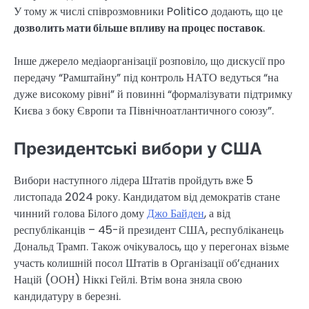
У тому ж числі співрозмовники Politico додають, що це
дозволить мати більше впливу на процес поставок
.
Інше джерело медіаорганізації розповіло, що дискусії про
передачу “Рамштайну” під контроль НАТО ведуться “на
дуже високому рівні” й повинні “формалізувати підтримку
Києва з боку Європи та Північноатлантичного союзу”.
Президентські вибори у США
Вибори наступного лідера Штатів пройдуть вже 5
листопада 2024 року. Кандидатом від демократів стане
чинний голова Білого дому
Джо Байден
, а від
республіканців – 45-й президент США, республіканець
Дональд Трамп. Також очікувалось, що у перегонах візьме
участь колишній посол Штатів в Організації об’єднаних
Націй (ООН) Ніккі Гейлі. Втім вона зняла свою
кандидатуру в березні.