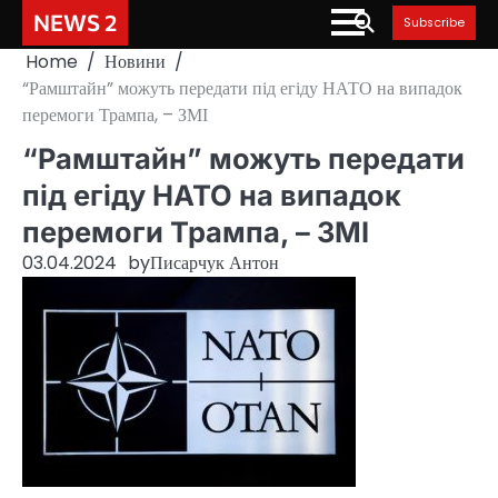
Skip
NEWS 2
Subscribe
to
Home
Новини
content
“Рамштайн” можуть передати під егіду НАТО на випадок
перемоги Трампа, – ЗМІ
“Рамштайн” можуть передати
під егіду НАТО на випадок
перемоги Трампа, – ЗМІ
03.04.2024
by
Писарчук Антон