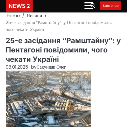
Skip
NEWS 2
Subscribe
to
Home
Новини
content
25-е засідання “Рамштайну”: у Пентагоні повідомили,
чого чекати Україні
25-е засідання “Рамштайну”: у
Пентагоні повідомили, чого
чекати Україні
08.01.2025
by
Сакундяк Олег