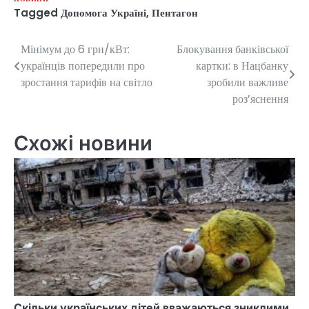
Tagged
Допомога Україні
,
Пентагон
Мінімум до 6 грн/кВт:
Блокування банківської
Навігація
українців попередили про
картки: в Нацбанку
записів
зростання тарифів на світло
зробили важливе
роз’яснення
Схожі новини
Скільки українських дітей вважаються зниклими