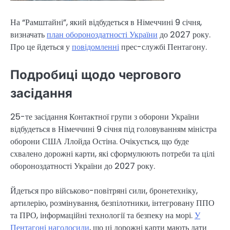
На “Рамштайні”, який відбудеться в Німеччині 9 січня,
визначать
план обороноздатності України
до 2027 року.
Про це йдеться у
повідомленні
прес-службі Пентагону.
Подробиці щодо чергового
засідання
25-те засідання Контактної групи з оборони України
відбудеться в Німеччині 9 січня під головуванням міністра
оборони США Ллойда Остіна. Очікується, що буде
схвалено дорожні карти, які сформулюють потреби та цілі
обороноздатності України до 2027 року.
Йдеться про військово-повітряні сили, бронетехніку,
артилерію, розмінування, безпілотники, інтегровану ППО
та ПРО, інформаційні технології та безпеку на морі.
У
Пентагоні наголосили
, що ці дорожні карти мають дати