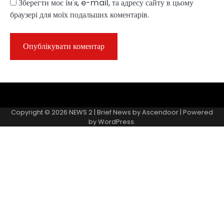
Зберегти моє ім'я, e-mail, та адресу сайту в цьому
браузері для моїх подальших коментарів.
Sample
Page
Copyright © 2026
NEWS 2
| Brief News by
Ascendoor
| Powered
by
WordPress
.