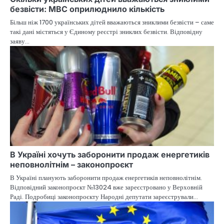
безвісти: МВС оприлюднило кількість
Більш ніж 1700 українських дітей вважаються зниклими безвісти – саме
такі дані містяться у Єдиному реєстрі зниклих безвісти. Відповідну
заяву…
В Україні хочуть заборонити продаж енергетиків
неповнолітнім – законопроєкт
В Україні планують заборонити продаж енергетиків неповнолітнім.
Відповідний законопроєкт №13024 вже зареєстровано у Верховній
Раді. Подробиці законопроєкту Народні депутати зареєстрували…