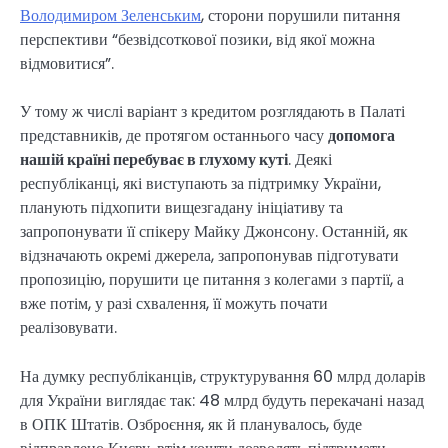
Володимиром Зеленським
, сторони порушили питання
перспективи “безвідсоткової позики, від якої можна
відмовитися”.
У тому ж числі варіант з кредитом розглядають в Палаті
представників, де протягом останнього часу
допомога
нашій країні перебуває в глухому куті
. Деякі
республіканці, які виступають за підтримку України,
планують підхопити вищезгадану ініціативу та
запропонувати її спікеру Майку Джонсону. Останній, як
відзначають окремі джерела, запропонував підготувати
пропозицію, порушити це питання з колегами з партії, а
вже потім, у разі схвалення, її можуть почати
реалізовувати.
На думку республіканців, структурування 60 млрд доларів
для України виглядає так: 48 млрд будуть перекачані назад
в ОПК Штатів. Озброєння, як й планувалось, буде