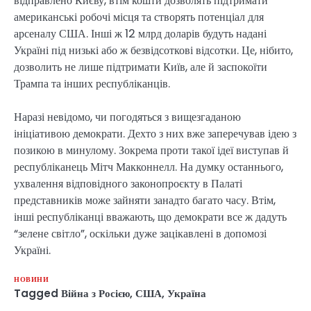
відправлено Києву, втім кошти дозволять підтримати
американські робочі місця та створять потенціал для
арсеналу США. Інші ж 12 млрд доларів будуть надані
Україні під низькі або ж безвідсоткові відсотки. Це, нібито,
дозволить не лише підтримати Київ, але й заспокоїти
Трампа та інших республіканців.
Наразі невідомо, чи погодяться з вищезгаданою
ініціативою демократи. Дехто з них вже заперечував ідею з
позикою в минулому. Зокрема проти такої ідеї виступав й
республіканець Мітч Макконнелл. На думку останнього,
ухвалення відповідного законопроєкту в Палаті
представників може зайняти занадто багато часу. Втім,
інші республіканці вважають, що демократи все ж дадуть
“зелене світло”, оскільки дуже зацікавлені в допомозі
Україні.
НОВИНИ
Tagged
Війна з Росією
,
США
,
Україна