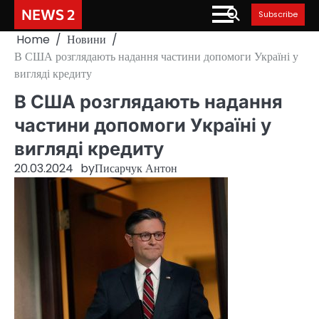
Skip
NEWS 2
Subscribe
to
Home
Новини
content
В США розглядають надання частини допомоги Україні у
вигляді кредиту
В США розглядають надання
частини допомоги Україні у
вигляді кредиту
20.03.2024
by
Писарчук Антон