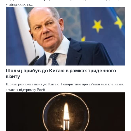
у південних та…
Шольц прибув до Китаю в рамках триденного
візиту
Шольц розпочав візит до Китаю. Говоритиме про зв’язки між країнами,
а також підтримку Росії.