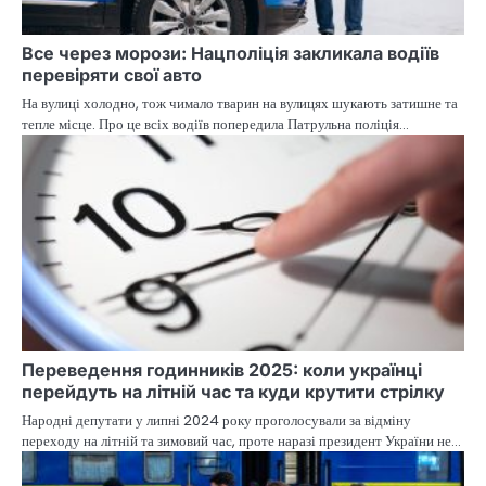
Все через морози: Нацполіція закликала водіїв
перевіряти свої авто
На вулиці холодно, тож чимало тварин на вулицях шукають затишне та
тепле місце. Про це всіх водіїв попередила Патрульна поліція…
Переведення годинників 2025: коли українці
перейдуть на літній час та куди крутити стрілку
Народні депутати у липні 2024 року проголосували за відміну
переходу на літній та зимовий час, проте наразі президент України не…