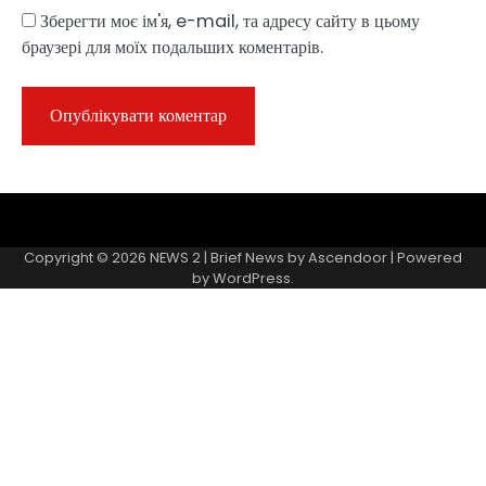
Зберегти моє ім'я, e-mail, та адресу сайту в цьому
браузері для моїх подальших коментарів.
Sample
Page
Copyright © 2026
NEWS 2
| Brief News by
Ascendoor
| Powered
by
WordPress
.