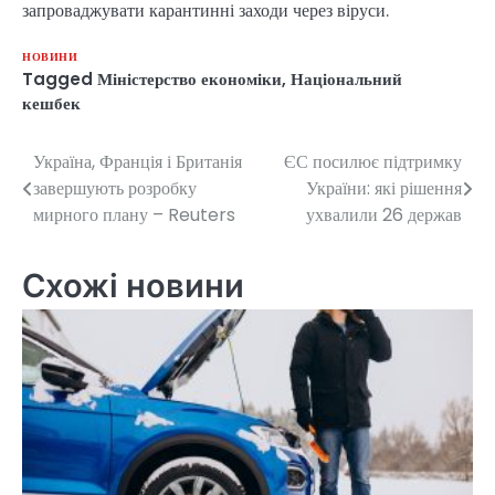
запроваджувати карантинні заходи через віруси.
НОВИНИ
Tagged
Міністерство економіки
,
Національний
кешбек
Україна, Франція і Британія
ЄС посилює підтримку
Навігація
завершують розробку
України: які рішення
записів
мирного плану – Reuters
ухвалили 26 держав
Схожі новини