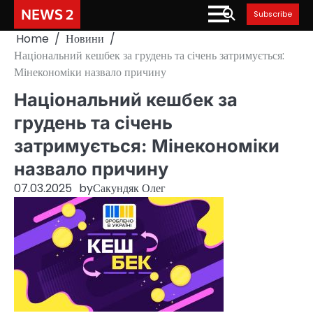
Skip
NEWS 2
Subscribe
to
Home
Новини
content
Національний кешбек за грудень та січень затримується:
Мінекономіки назвало причину
Національний кешбек за
грудень та січень
затримується: Мінекономіки
назвало причину
07.03.2025
by
Сакундяк Олег