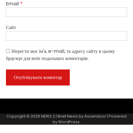
Email
*
Сайт
Зберегти моє ім'я, e-mail, та адресу сайту в цьому
браузері для моїх подальших коментарів.
Sample
Page
Copyright © 2026
NEWS 2
| Brief News by
Ascendoor
| Powered
by
WordPress
.