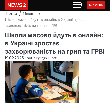
Skip
NEWS 2
Subscribe
to
Home
Новини
content
Школи масово йдуть в онлайн: в Україні зростає
захворюваність на грип та ГРВІ
Школи масово йдуть в онлайн:
в Україні зростає
захворюваність на грип та ГРВІ
19.02.2025
by
Сакундяк Олег