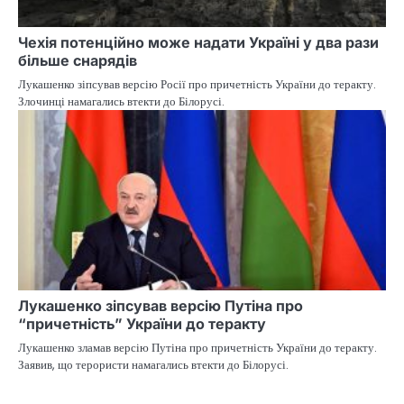
Чехія потенційно може надати Україні у два рази
більше снарядів
Лукашенко зіпсував версію Росії про причетність України до теракту.
Злочинці намагались втекти до Білорусі.
Лукашенко зіпсував версію Путіна про
“причетність” України до теракту
Лукашенко зламав версію Путіна про причетність України до теракту.
Заявив, що терористи намагались втекти до Білорусі.