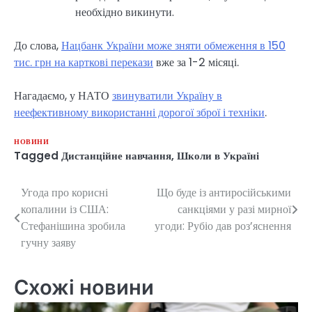
необхідно викинути.
До слова,
Нацбанк України може зняти обмеження в 150
тис. грн на карткові перекази
вже за 1-2 місяці.
Нагадаємо, у НАТО
звинуватили Україну в
неефективному використанні дорогої зброї і техніки
.
НОВИНИ
Tagged
Дистанційне навчання
,
Школи в Україні
Угода про корисні
Що буде із антиросійськими
Навігація
копалини із США:
санкціями у разі мирної
записів
Стефанішина зробила
угоди: Рубіо дав роз’яснення
гучну заяву
Схожі новини