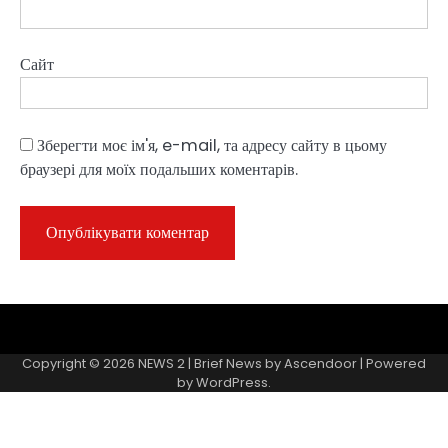
Сайт
Зберегти моє ім'я, e-mail, та адресу сайту в цьому
браузері для моїх подальших коментарів.
Sample
Page
Copyright © 2026
NEWS 2
| Brief News by
Ascendoor
| Powered
by
WordPress
.