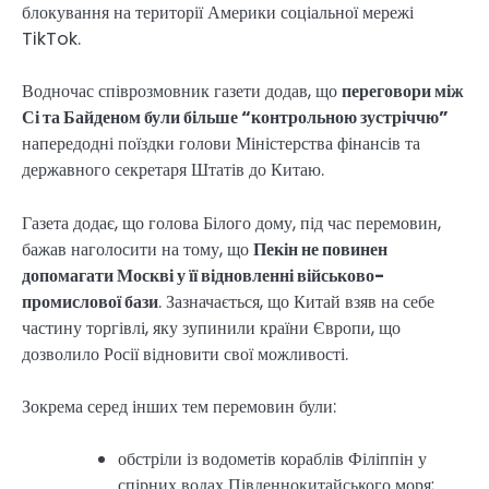
блокування на території Америки соціальної мережі
TikTok.
Водночас співрозмовник газети додав, що
переговори між
Сі та Байденом були більше “контрольною зустріччю”
напередодні поїздки голови Міністерства фінансів та
державного секретаря Штатів до Китаю.
Газета додає, що голова Білого дому, під час перемовин,
бажав наголосити на тому, що
Пекін не повинен
допомагати Москві у її відновленні військово-
промислової бази
. Зазначається, що Китай взяв на себе
частину торгівлі, яку зупинили країни Європи, що
дозволило Росії відновити свої можливості.
Зокрема серед інших тем перемовин були:
обстріли із водометів кораблів Філіппін у
спірних водах Південнокитайського моря;