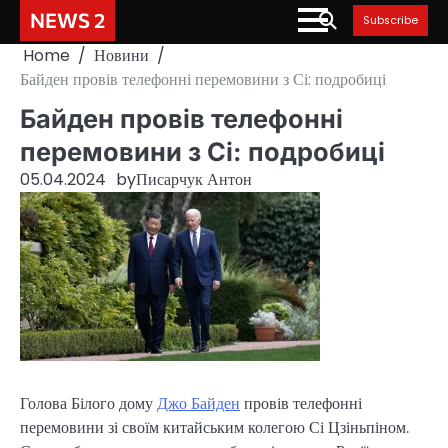
Skip
NEWS 2
Subscribe
to
Home
Новини
content
Байден провів телефонні перемовини з Сі: подробиці
Байден провів телефонні
перемовини з Сі: подробиці
05.04.2024
by
Писарчук Антон
Голова Білого дому
Джо Байден
провів телефонні
перемовини зі своїм китайським колегою Сі Цзіньпіном.