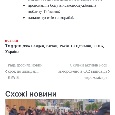
провокації з боку військовослужбовців
поблизу Тайваню;
напади хуситів на кораблі.
НОВИНИ
Tagged
Джо Байден
,
Китай
,
Росія
,
Сі Цзіньпін
,
США
,
Україна
Рада зробила новий
Скільки активів Росії
Навігація
крок до ліквідації
заморожено в ЄС: відповідь
записів
КРАІЛ
єврокомісара
Схожі новини