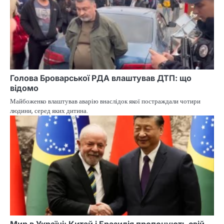
Голова Броварської РДА влаштував ДТП: що
відомо
Майбоженко влаштував аварію внаслідок якої постраждали чотири
людини, серед яких дитина.
Мир в Україні: Китай і Бразилія пропонують свій