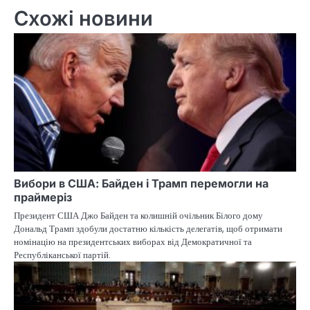
Схожі новини
Вибори в США: Байден і Трамп перемогли на
праймеріз
Президент США Джо Байден та колишній очільник Білого дому
Дональд Трамп здобули достатню кількість делегатів, щоб отримати
номінацію на президентських виборах від Демократичної та
Республіканської партій.