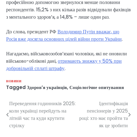
професійною допомогою звернулося менше половини
респондентів. 15,2% з них кілька разів відвідували фахівців
з ментального здоров’я, а 14,8% – лише один раз.
До слова, президент РФ
Володимир Путін вважає, що
Росія вже досягла основних цілей війни проти України
.
Нагадаємо, військовозобов’язані чоловіки, які не оновили
військово-облікові дані,
отримають знижку у 50% при
добровільній сплаті штрафу
.
НОВИНИ
Tagged
Здоров’я українців
,
Соціологічне опитування
Переведення годинників 2025:
Ідентифікація
Навігація
коли українці перейдуть на
пенсіонерів у 2025
записів
літній час та куди крутити
році: хто має пройти та
стрілку
як це зробити