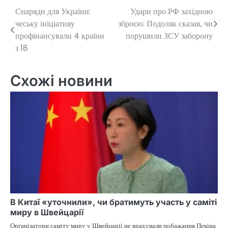
Снаряди для України:
Удари про РФ західною
Навігація
чеську ініціативу
зброєю: Подоляк сказав, чи
записів
профінансували 4 країни
порушили ЗСУ заборону
з 18
Схожі новини
В Китаї «уточнили», чи братимуть участь у саміті
миру в Швейцарії
Організатори саміту миру у Швейцарії не врахували побажання Пекіна