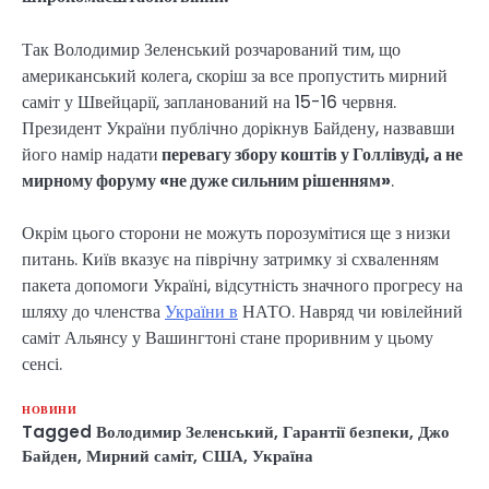
Так Володимир Зеленський розчарований тим, що
американський колега, скоріш за все пропустить мирний
саміт у Швейцарії, запланований на 15-16 червня.
Президент України публічно дорікнув Байдену, назвавши
його намір надати
перевагу збору коштів у Голлівуді, а не
мирному форуму «не дуже сильним рішенням»
.
Окрім цього сторони не можуть порозумітися ще з низки
питань. Київ вказує на піврічну затримку зі схваленням
пакета допомоги Україні, відсутність значного прогресу на
шляху до членства
України в
НАТО. Навряд чи ювілейний
саміт Альянсу у Вашингтоні стане проривним у цьому
сенсі.
НОВИНИ
Tagged
Володимир Зеленський
,
Гарантії безпеки
,
Джо
Байден
,
Мирний саміт
,
США
,
Україна