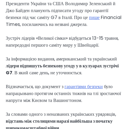
Президенти України та США Володимир Зеленський й
Джо Байден планують підписати угоду про гарантії
безпеки під час саміту G7 в Італії. Про це
пише
Financial
Times, посилаючись на незвані джерела.
Зустріч лідерів «Великої сімки» відбудеться 13-15 травня,
напередодні першого саміту миру у Швейцарії.
За інформацією видання, американський та український
лідери підпишуть безпекову угоду у в кулуарах зустрічі
G7
. В який саме день, не уточнюється.
Відзначається, що документ з
гарантіями безпеки
було
напрацьовано протягом останніх тижнів на тлі зростаючої
напруги між Києвом та Вашингтоном.
За словами одного з неназваних українських урядовців,
відстань між столицями наразі найбільша з початку
широкомасштабної війни.