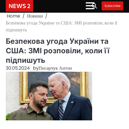
Skip
NEWS 2
Subscribe
to
Home
Новини
content
Безпекова угода України та США: ЗМІ розповіли, коли її
підпишуть
Безпекова угода України та
США: ЗМІ розповіли, коли її
підпишуть
30.05.2024
by
Писарчук Антон