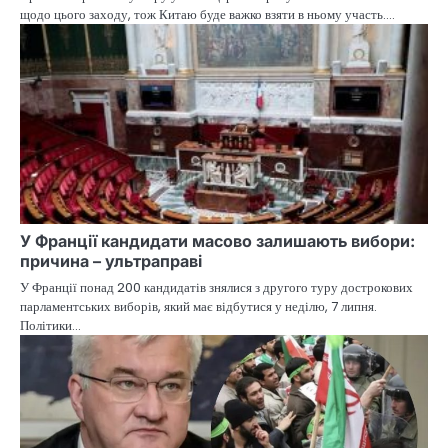
щодо цього заходу, тож Китаю буде важко взяти в ньому участь.…
У Франції кандидати масово залишають вибори:
причина – ультраправі
У Франції понад 200 кандидатів знялися з другого туру дострокових
парламентських виборів, який має відбутися у неділю, 7 липня.
Політики…