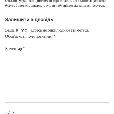
Очільник української дипломатії переконаний, що балтійські держави
будуть боротися, використовуючи набутий досвід та наявні ресурси.
Залишити відповідь
Ваша e-mail адреса не оприлюднюватиметься.
Обов’язкові поля позначені
*
Коментар
*
Ім'я
*