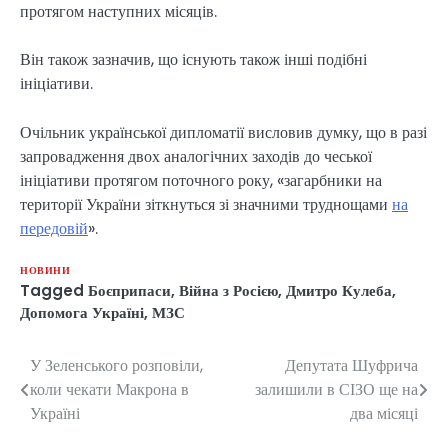
протягом наступних місяців.
Він також зазначив, що існують також інші подібні
ініціативи.
Очільник української дипломатії висловив думку, що в разі
запровадження двох аналогічних заходів до чеської
ініціативи протягом поточного року, «загарбники на
території України зіткнуться зі значними труднощами
на
передовій
».
НОВИНИ
Tagged
Боєприпаси
,
Війна з Росією
,
Дмитро Кулеба
,
Допомога Україні
,
МЗС
У Зеленського розповіли,
Депутата Шуфрича
Навігація
коли чекати Макрона в
залишили в СІЗО ще на
записів
Україні
два місяці