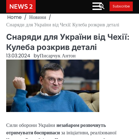
Skip
NEWS 2
Subscribe
to
Home
Новини
content
Снаряди для України від Чехії: Кулеба розкрив деталі
Снаряди для України від Чехії:
Кулеба розкрив деталі
13.03.2024
by
Писарчук Антон
Сили оборони України
незабаром розпочнуть
отримувати боєприпаси
за ініціативи, реалізованої