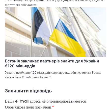
— спільному центрі Україна—НАТО, де відбувається аналіз досвіду та
підготовка військових.
Естонія закликає партнерів знайти для України
€120 мільярдів
Україні необхідно 120 мільярдів євро щороку, аби перемогти Росію,
вважають в Міноборони Естонії.
Залишити відповідь
Ваша e-mail адреса не оприлюднюватиметься.
Обов’язкові поля позначені
*