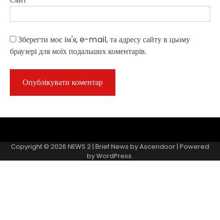
Зберегти моє ім'я, e-mail, та адресу сайту в цьому
браузері для моїх подальших коментарів.
Sample
Page
Copyright © 2026
NEWS 2
| Brief News by
Ascendoor
| Powered
by
WordPress
.