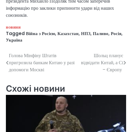
президента Михайло Подоляк тим часом заперечив
інформацію про заклики припинити удари від наших
союзників.
НОВИНИ
Tagged
Війна з Росією
,
Казахстан
,
НПЗ
,
Паливо
,
Росія
,
Україна
Голова Мінфіну Штатів
Шольц планує
Навігація
пригрозила банкам Китаю у разі
відвідати Китай, а Сі
записів
допомоги Москві
– Європу
Схожі новини