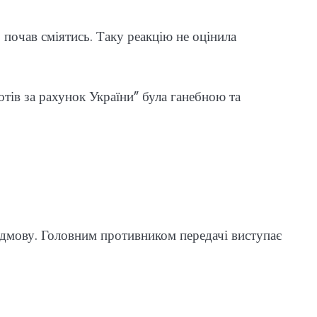
 почав сміятись. Таку реакцію не оцінила
отів за рахунок України” була ганебною та
відмову. Головним противником передачі виступає