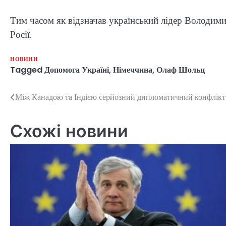
Тим часом як відзначав український лідер Володим
Росії.
НОВИНИ
Tagged
Допомога Україні
,
Німеччина
,
Олаф Шольц
Між Канадою та Індією серйозний дипломатичний конфлікт:
Навігація
записів
Схожі новини