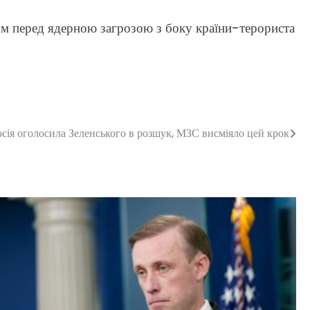
ом перед ядерною загрозою з боку країни-терориста
осія оголосила Зеленського в розшук, МЗС висміяло цей крок