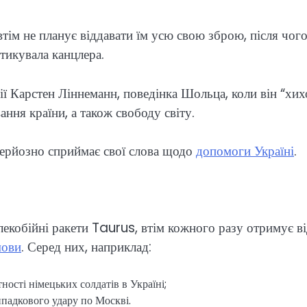
тім не планує віддавати їм усю свою зброю, після чого
тикувала канцлера.
ії Карстен Ліннеманн, поведінка Шольца, коли він “хих
ання країни, а також свободу світу.
 серйозно сприймає свої слова щодо
допомоги Україні
.
алекобійні ракети Taurus, втім кожного разу отримує 
мови
. Серед них, наприклад:
ності німецьких солдатів в Україні;
падкового удару по Москві.