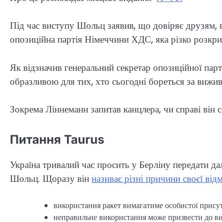
Під час виступу Шольц заявив, що довіряє друзям, в
опозиційна партія Німеччини ХДС, яка різко розкри
Як відзначив генеральний секретар опозиційної парт
образливою для тих, хто сьогодні бореться за вижив
Зокрема Ліннеманн запитав канцлера, чи справі він
Питання Taurus
Україна тривалий час просить у Берліну передати д
Шольц. Щоразу він
називає різні причини своєї від
використання ракет вимагатиме особистої присут
неправильне використання може призвести до ви