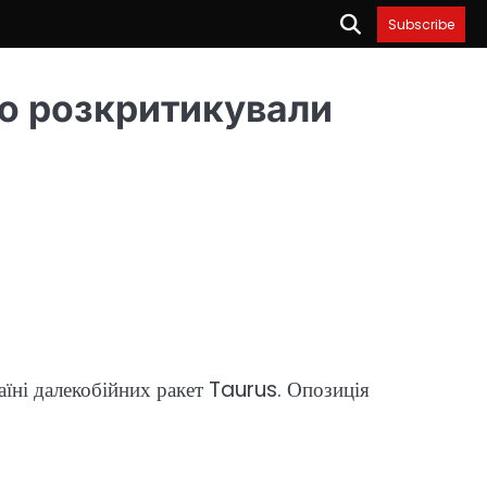
Subscribe
го розкритикували
їні далекобійних ракет Taurus. Опозиція