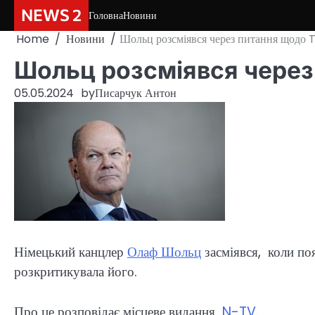
Skip
NEWS 2
Головна
Новини
to
Home
Новини
Шольц розсміявся через питання щодо 
content
Шольц розсміявся через
05.05.2024
by
Писарчук Антон
Німецький канцлер
Олаф Шольц
засміявся, коли по
розкритикувала його.
Про це розповідає місцеве видання
N-TV.