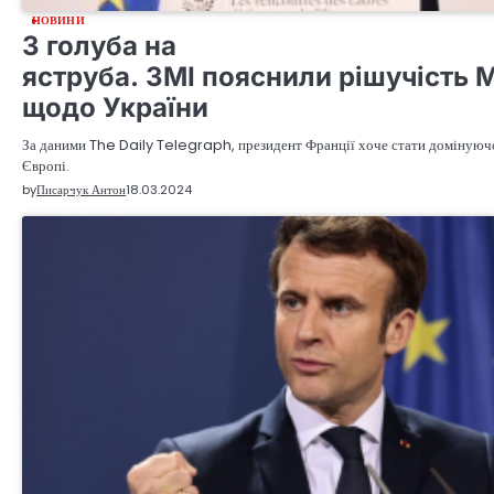
НОВИНИ
З голуба на
яструба. ЗМІ пояснили рішучість 
щодо України
За даними The Daily Telegraph, президент Франції хоче стати доміную
Європі.
by
Писарчук Антон
18.03.2024