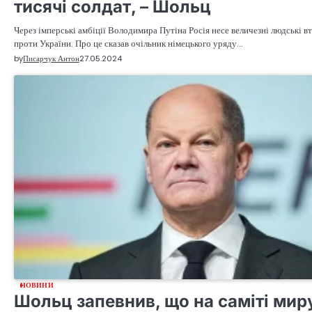
тисячі солдат, – Шольц
Через імперські амбіції Володимира Путіна Росія несе величезні людські вт
проти України. Про це сказав очільник німецького уряду…
by
Писарчук Антон
27.05.2024
НОВИНИ
Шольц запевнив, що на саміті мир