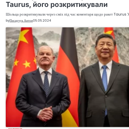
Taurus, його розкритикували
Шольца розкритикували через сміх під час коментаря щодо ракет Taurus У
by
Писарчук Антон
05.05.2024