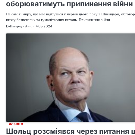
оборюватимуть припинення війни
На саміті миру, що має відбутися у червні цього року в Швейцарії, обгов
низку безпекових та гуманітарних питань. Припинення війни…
by
Писарчук Антон
14.05.2024
НОВИНИ
Шольц розсміявся через питання 