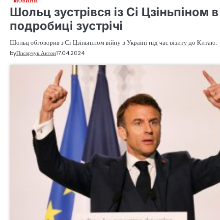
НОВИНИ
Шольц зустрівся із Сі Цзіньпіном в
подробиці зустрічі
Шольц обговорив з Сі Цзіньпіном війну в Україні під час візиту до Китаю.
by
Писарчук Антон
17.04.2024