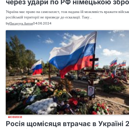
через удари по РФ німецькою збр
Україна має право на самозахист, тож надана їй можливість вражати військо
російській території не призведе до ескалації. Таку…
by
Писарчук Антон
04.06.2024
НОВИНИ
Росія щомісяця втрачає в Україні 