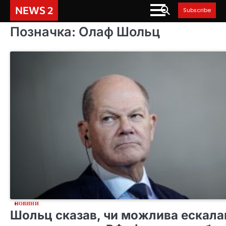
Skip
NEWS 2
Subscribe
to
content
Позначка:
Олаф Шольц
НОВИНИ
Шольц сказав, чи можлива ескала