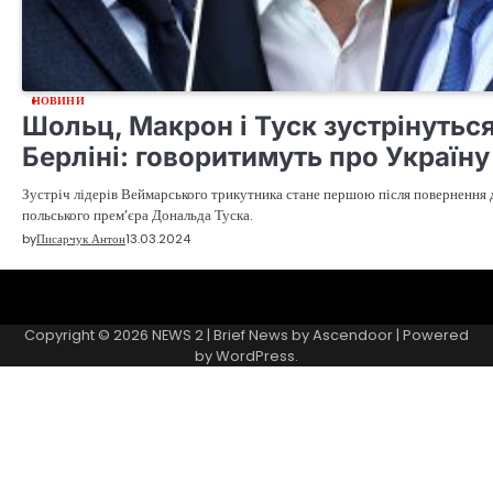
НОВИНИ
Шольц, Макрон і Туск зустрінуться
Берліні: говоритимуть про Україну
Зустріч лідерів Веймарського трикутника стане першою після повернення 
польського прем’єра Дональда Туска.
by
Писарчук Антон
13.03.2024
Sample
Page
Copyright © 2026
NEWS 2
| Brief News by
Ascendoor
| Powered
by
WordPress
.