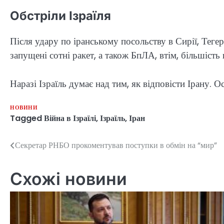
Обстріли Ізраїля
Після удару по іранському посольству в Сирії, Теге
запущені сотні ракет, а також БпЛА, втім, більшість
Наразі Ізраїль думає над тим, як відповісти Ірану.
НОВИНИ
Tagged
Війна в Ізраїлі
,
Ізраїль
,
Іран
Секретар РНБО прокоментував поступки в обмін на “мир”
Навігація
записів
Схожі новини