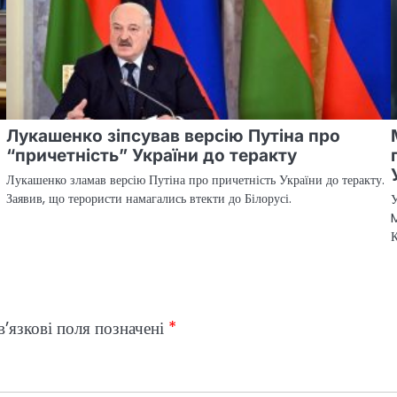
Лукашенко зіпсував версію Путіна про
“причетність” України до теракту
Лукашенко зламав версію Путіна про причетність України до теракту.
Заявив, що терористи намагались втекти до Білорусі.
У
M
К
’язкові поля позначені
*