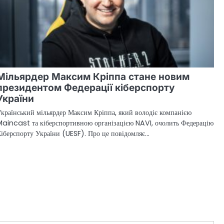
Мільярдер Максим Кріппа стане новим
президентом Федерації кіберспорту
України
країнський мільярдер Максим Кріппа, який володіє компанією
aincast та кіберспортивною організацією NAVI, очолить Федерацію
іберспорту України (UESF). Про це повідомляє…