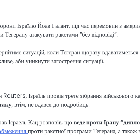
борони Ізраїлю Йоав Галант, під час перемовин з аме
 Тегерану атакувати ракетами “без відповіді”.
рпітиме ситуацій, коли Тегеран щоразу вдаватиметься до
жливе, аби уникнути загострення ситуації.
 Reuters, Ізраїль провів третє зібрання військового ка
атаку
, втім, не вдався до подробиць.
рав Ісраель Кац розповів, що
веде проти Ірану “дипл
 обмеження
проти ракетної програми Тегерана, а також