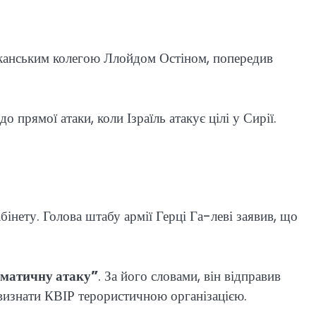
риканським колегою Ллойдом Остіном, попередив
 прямої атаки, коли Ізраїль атакує цілі у Сирії.
бінету. Голова штабу армії Герці Га-леві заявив, що
оматичну атаку”
. За його словами, він відправив
 визнати КВІР терористичною організацією.