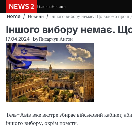
Skip
NEWS 2
Головна
Новини
to
Home
Новини
Іншого вибору немає. Що відомо про під
content
Іншого вибору немає. Що
17.04.2024
by
Писарчук Антон
Тель-Авів вже вкотре збирає військовий кабінет, аб
іншого вибору, окрім помсти.