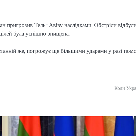
ран пригрозив Тель-Авіву наслідками. Обстріли відбули
 цілей була успішно знищена.
 Останній же, погрожує ще більшими ударами у разі помс
Коли Укра