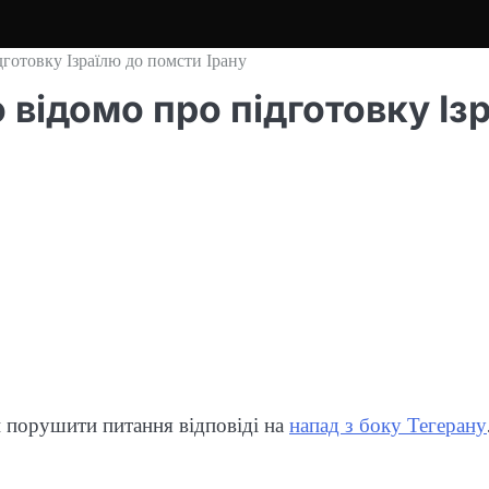
готовку Ізраїлю до помсти Ірану
 відомо про підготовку Із
и порушити питання відповіді на
напад з боку Тегерану