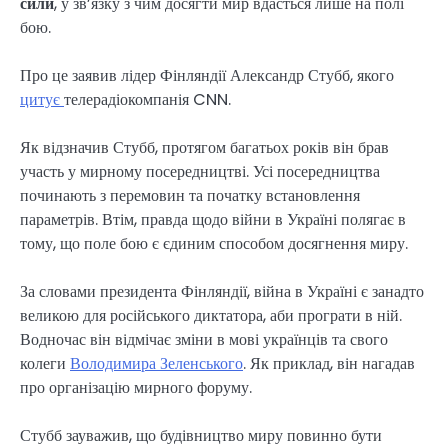
сили
, у зв’язку з чим досягти мир вдасться лише на полі
бою.
Про це заявив лідер Фінляндії Александр Стубб, якого
цитує
телерадіокомпанія CNN.
Як відзначив Стубб, протягом багатьох років він брав
участь у мирному посередництві. Усі посередництва
починають з перемовин та початку встановлення
параметрів. Втім, правда щодо війни в Україні полягає в
тому, що поле бою є єдиним способом досягнення миру.
За словами президента Фінляндії, війна в Україні є занадто
великою для російського диктатора, аби програти в ній.
Водночас він відмічає зміни в мові українців та свого
колеги
Володимира Зеленського
. Як приклад, він нагадав
про організацію мирного форуму.
Стубб зауважив, що будівництво миру повинно бути