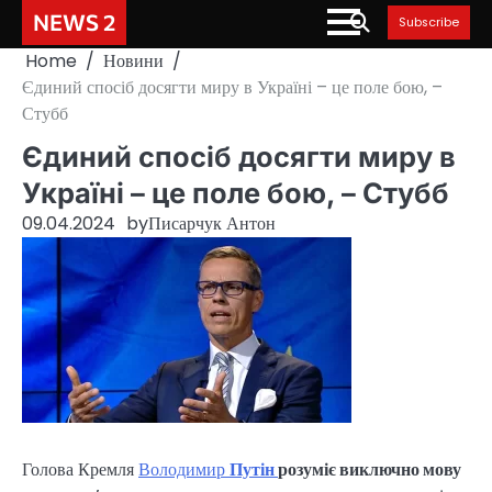
Skip
NEWS 2
Subscribe
to
Home
Новини
content
Єдиний спосіб досягти миру в Україні – це поле бою, –
Стубб
Єдиний спосіб досягти миру в
Україні – це поле бою, – Стубб
09.04.2024
by
Писарчук Антон
Голова Кремля
Володимир
Путін
розуміє виключно мову