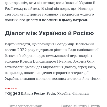
двостороннім, втім він не знає, коли “шляхи” України й
Росії зможуть зійтись. В кінці він додав, що Фінляндія
сьогодні не підтримує з країною-терористом жодного
політичного діалогу й
не бачить в цьому потреби.
Діалог між Україною й Росією
Варто нагадати, що президент Володимир Зеленський
восени 2022 року підтримав рішення Ради національної
безпеки й оборони щодо неможливості переговорів з
головою Кремля Володимиром Путіним. Зокрема були
встановлені умови для відновлення діалогу, серед яких,
наприклад, повне виведення терористів з території
України, визнання вчинення воєнних злочинів й не тільки.
НОВИНИ
Tagged
Війна з Росією
,
Росія
,
Україна
,
Фінляндія
Литва запропонувала
Голова Мінфіну Штатів