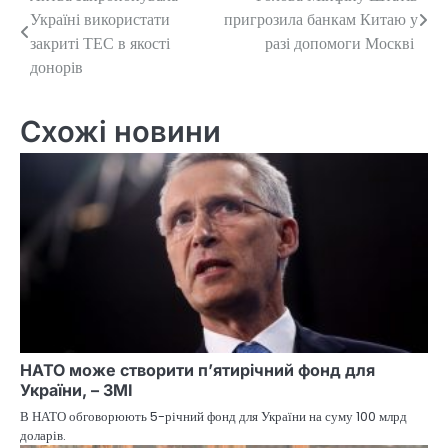
Навігація
Україні використати
пригрозила банкам Китаю у
записів
закриті ТЕС в якості
разі допомоги Москві
донорів
Схожі новини
НАТО може створити п’ятирічний фонд для
України, – ЗМІ
В НАТО обговорюють 5-річний фонд для України на суму 100 млрд
доларів.