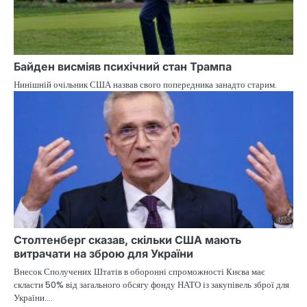
Байден висміяв психічний стан Трампа
Нинішній очільник США назвав свого попередника занадто старим.
Столтенберг сказав, скільки США мають
витрачати на зброю для України
Внесок Сполучених Штатів в оборонні спроможності Києва має
скласти 50% від загального обсягу фонду НАТО із закупівель зброї для
України.…