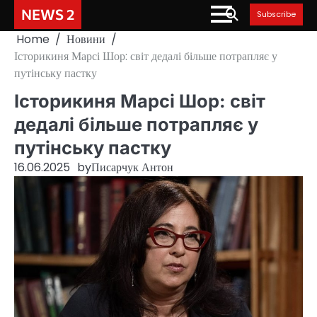
Skip
NEWS 2
Subscribe
to
Home
Новини
content
Історикиня Марсі Шор: світ дедалі більше потрапляє у
путінську пастку
Історикиня Марсі Шор: світ
дедалі більше потрапляє у
путінську пастку
16.06.2025
by
Писарчук Антон