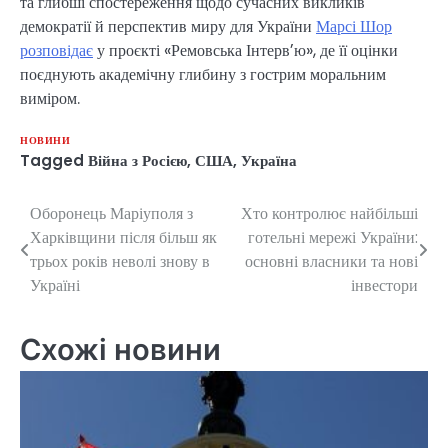
та глибші спостереження щодо сучасних викликів
демократії й перспектив миру для України
Марсі Шор
розповідає
у проєкті «Ремовська Інтервʼю», де її оцінки
поєднують академічну глибину з гострим моральним
виміром.
НОВИНИ
Tagged
Війна з Росією
,
США
,
Україна
Оборонець Маріуполя з
Хто контролює найбільші
Навігація
Харківщини після більш як
готельні мережі України:
записів
трьох років неволі знову в
основні власники та нові
Україні
інвестори
Схожі новини