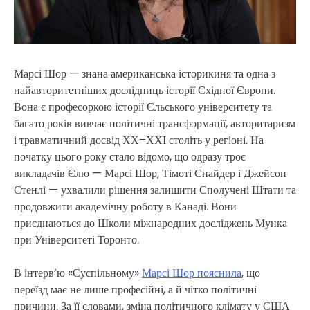
Марсі Шор — знана американська історикиня та одна з
найавторитетніших дослідниць історії Східної Європи.
Вона є професоркою історії Єльського університету та
багато років вивчає політичні трансформації, авторитаризм
і травматичний досвід ХХ–ХХІ століть у регіоні. На
початку цього року стало відомо, що одразу троє
викладачів Єлю — Марсі Шор, Тімоті Снайдер і Джейсон
Стенлі — ухвалили рішення залишити Сполучені Штати та
продовжити академічну роботу в Канаді. Вони
приєднаються до Школи міжнародних досліджень Мунка
при Університеті Торонто.
В інтерв’ю «Суспільному»
Марсі Шор пояснила
, що
переїзд має не лише професійні, а й чітко політичні
причини. За її словами, зміна політичного клімату у США