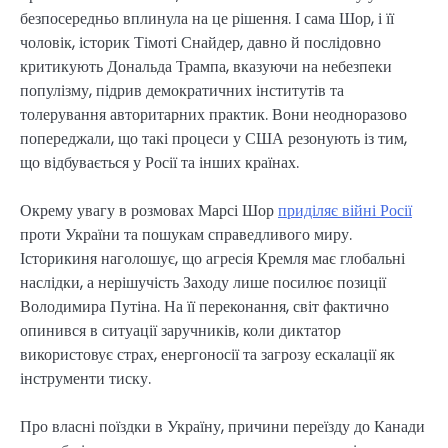
безпосередньо вплинула на це рішення. І сама Шор, і її
чоловік, історик Тімоті Снайдер, давно й послідовно
критикують Дональда Трампа, вказуючи на небезпеки
популізму, підрив демократичних інститутів та
толерування авторитарних практик. Вони неодноразово
попереджали, що такі процеси у США резонують із тим,
що відбувається у Росії та інших країнах.
Окрему увагу в розмовах Марсі Шор
приділяє війні Росії
проти України та пошукам справедливого миру.
Історикиня наголошує, що агресія Кремля має глобальні
наслідки, а нерішучість Заходу лише посилює позиції
Володимира Путіна. На її переконання, світ фактично
опинився в ситуації заручників, коли диктатор
використовує страх, енергоносії та загрозу ескалації як
інструменти тиску.
Про власні поїздки в Україну, причини переїзду до Канади