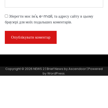
Зберегти моє ім'я, e-mail, та адресу сайту в цьому
браузері для моїх подальших коментарів.
Sample
Page
Copyright © 2026
NEWS 2
| Brief News by
Ascendoor
| Powered
by
WordPress
.