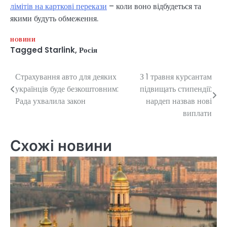
лімітів на карткові перекази
– коли воно відбудеться та
якими будуть обмеження.
НОВИНИ
Tagged
Starlink
,
Росія
Страхування авто для деяких
З 1 травня курсантам
Навігація
українців буде безкоштовним:
підвищать стипендії:
записів
Рада ухвалила закон
нардеп назвав нові
виплати
Схожі новини