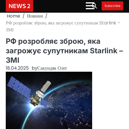
Skip
NEWS 2
Subscribe
to
Home
Новини
content
РФ розробляє зброю, яка загрожує супутникам Starlink –
ЗМІ
РФ розробляє зброю, яка
загрожує супутникам Starlink –
ЗМІ
18.04.2025
by
Сакундяк Олег