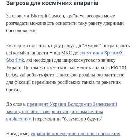
Загроза для космічних апаратів
За словами Вікторії Самсон, країна-агресорка може
розглядати можливість оснастити таку ракету ядерними
боєголовками.
Експертка пояснило, що у радіус дії “Нудоля” потрапляють
всі космічні апарати – від МКС до
супутників SpaceX
Starlink
, які необхідні для широкосмугового зв’язку
Україні. Це також стосується і космічних апаратів Planet
Labs, які роблять фото із високою роздільною здатністю
для фіксації переміщень російських танків та ракетних
бригад.
До слова,
президент України Володимир Зеленський
заявив, що війна завершиться дипломатичним
вирішенням
і перемовини “безумовно будуть”.
Нагадаємо,
українців попередили про нове посилення