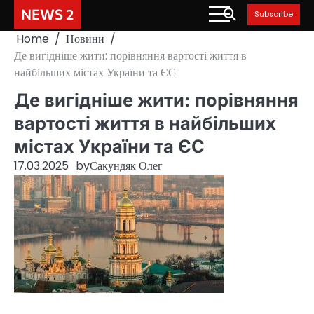
Skip
NEWS 2
Subscribe
to
Home
Новини
content
Де вигідніше жити: порівняння вартості життя в
найбільших містах України та ЄС
Де вигідніше жити: порівняння
вартості життя в найбільших
містах України та ЄС
17.03.2025
by
Сакундяк Олег