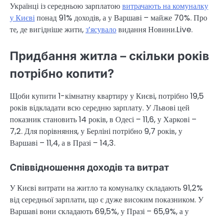
Українці із середньою зарплатою
витрачають на комуналку
у Києві
понад 91% доходів, а у Варшаві – майже 70%. Про
те, де вигідніше жити,
з’ясувало
видання Новини.Live.
Придбання житла – скільки років
потрібно копити?
Щоби купити 1-кімнатну квартиру у Києві, потрібно 19,5
років відкладати всю середню зарплату. У Львові цей
показник становить 14 років, в Одесі – 11,6, у Харкові –
7,2. Для порівняння, у Берліні потрібно 9,7 років, у
Варшаві – 11,4, а в Празі – 14,3.
Співвідношення доходів та витрат
У Києві витрати на житло та комуналку складають 91,2%
від середньої зарплати, що є дуже високим показником. У
Варшаві вони складають 69,5%, у Празі – 65,9%, а у