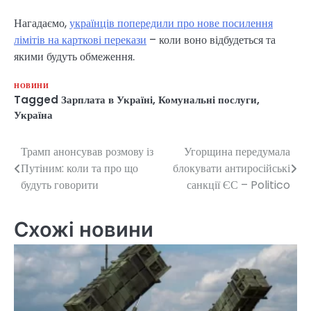
Нагадаємо,
українців попередили про нове посилення
лімітів на карткові перекази
– коли воно відбудеться та
якими будуть обмеження.
НОВИНИ
Tagged
Зарплата в Україні
,
Комунальні послуги
,
Україна
Трамп анонсував розмову із
Угорщина передумала
Навігація
Путіним: коли та про що
блокувати антиросійські
записів
будуть говорити
санкції ЄС – Politico
Схожі новини