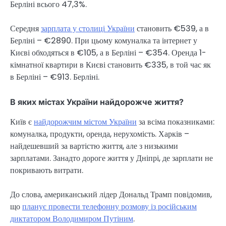
Берліні всього 47,3%.
Середня
зарплата у столиці України
становить €539, а в
Берліні – €2890. При цьому комуналка та інтернет у
Києві обходяться в €105, а в Берліні – €354. Оренда 1-
кімнатної квартири в Києві становить €335, в той час як
в Берліні – €913. Берліні.
В яких містах України найдорожче життя?
Київ є
найдорожчим містом України
за всіма показниками:
комуналка, продукти, оренда, нерухомість. Харків –
найдешевший за вартістю життя, але з низькими
зарплатами. Занадто дороге життя у Дніпрі, де зарплати не
покривають витрати.
До слова, американський лідер Дональд Трамп повідомив,
що
планує провести телефонну розмову із російським
диктатором Володимиром Путіним
.