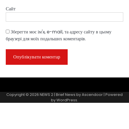
Сайт
Зберегти моє ім'я, e-mail, та адресу сайту в цьому
браузері для моїх подальших коментарів.
Sample
Page
Copyright © 2026
NEWS 2
| Brief News by
Ascendoor
| Powered
by
WordPress
.