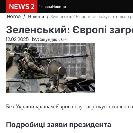
Skip
NEWS 2
Головна
Новини
to
Home
Новини
Зеленський: Європі загрожує тотальна р
content
Зеленський: Європі загр
12.02.2025
by
Сакундяк Олег
Без України країнам Євросоюзу загрожує тотальна о
Подробиці заяви президента