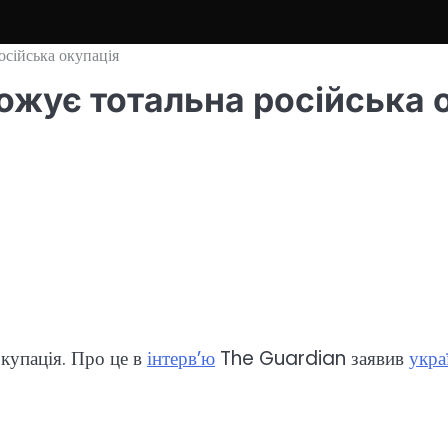
осійська окупація
ожує тотальна російська 
купація. Про це в
інтерв’ю
The Guardian заявив
укра