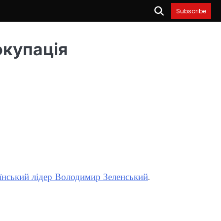
Subscribe
окупація
їнський лідер Володимир Зеленський
.