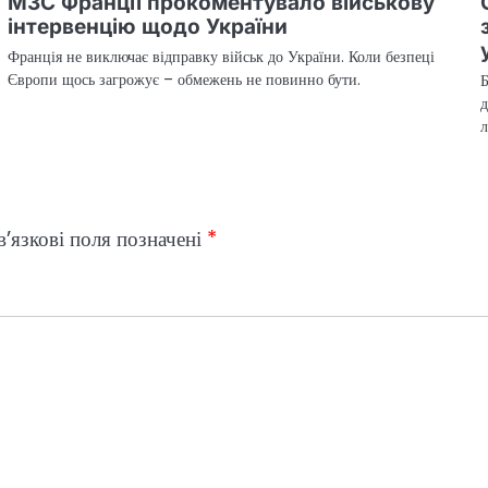
МЗС Франції прокоментувало військову
інтервенцію щодо України
Франція не виключає відправку військ до України. Коли безпеці
Європи щось загрожує – обмежень не повинно бути.
Б
д
л
’язкові поля позначені
*