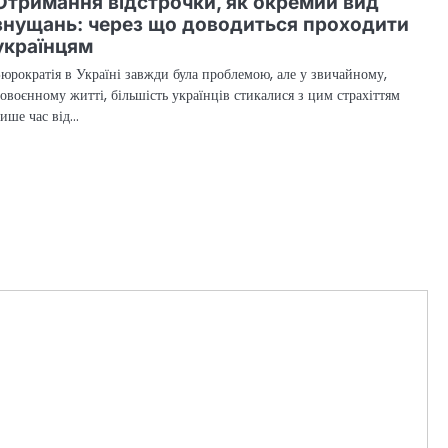
Отримання відстрочки, як окремий вид
знущань: через що доводиться проходити
українцям
юрократія в Україні завжди була проблемою, але у звичайному,
овоєнному житті, більшість українців стикалися з цим страхіттям
ише час від…