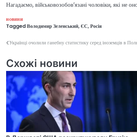
Нагадаємо, військовозобов’язані чоловіки, які не он
НОВИНИ
Tagged
Володимир Зеленський
,
ЄС
,
Росія
Українці очолили ганебну статистику серед іноземців в Пол
Навігація
записів
Схожі новини