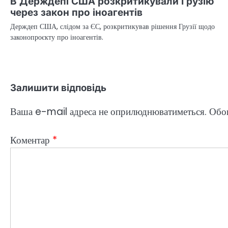
В Держдепі США розкритикували Грузію
через закон про іноагентів
Держдеп США, слідом за ЄС, розкритикував рішення Грузії щодо
законопроєкту про іноагентів.
Залишити відповідь
Ваша e-mail адреса не оприлюднюватиметься.
Обов
Коментар
*