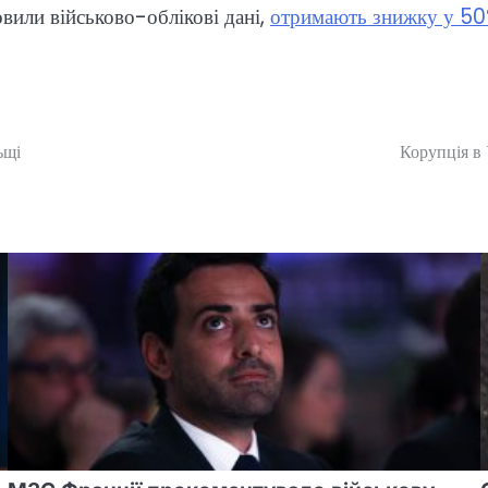
овили військово-облікові дані,
отримають знижку у 50%
ьщі
Корупція в 