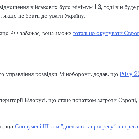
відношення військових було мінімум 1:3, тоді він буде
3, якщо не брати до уваги Україну.
кщо РФ забажає, вона зможе
тотально окупувати Євро
ого управління розвідки Міноборони, додав, що
РФ у 2
території Білорусі, що стане початком загрози Європі,
ив, що
Сполучені Штати “досягають прогресу” в перего