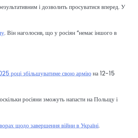
 результативним і дозволить просуватися вперед. У
пу
. Він наголосив, що у росіян “немає іншого в
025 році збільшуватиме свою армію
на 12-15
 оскільки росіяни зможуть напасти на Польщу і
ворах щодо завершення війни в Україні
.