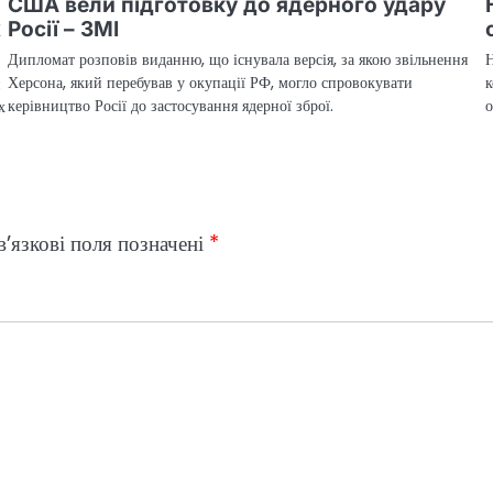
США вели підготовку до ядерного удару
х
Росії – ЗМІ
Дипломат розповів виданню, що існувала версія, за якою звільнення
Херсона, який перебував у окупації РФ, могло спровокувати
к
керівництво Росії до застосування ядерної зброї.
о
х
’язкові поля позначені
*