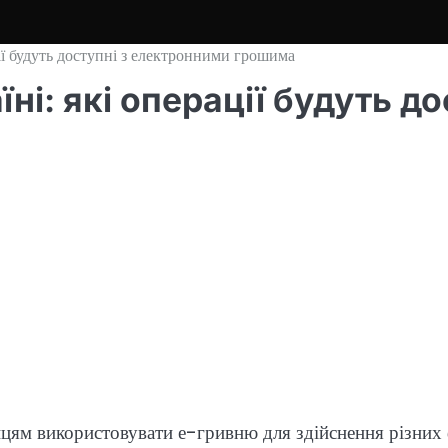
ції будуть доступні з електронними грошима
їні: які операції будуть 
нцям використовувати е-гривню для здійснення різних