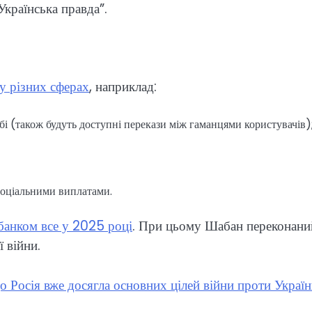
країнська правда”.
у різних сферах
, наприклад:
бі (також будуть доступні перекази між гаманцями користувачів)
 соціальними виплатами.
анком все у 2025 році
. При цьому Шабан переконани
 війни.
 Росія вже досягла основних цілей війни проти Украї