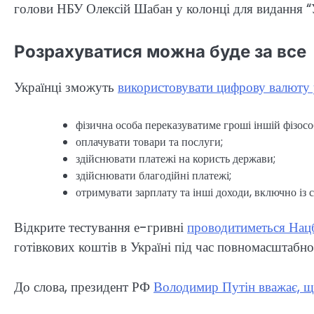
голови НБУ Олексій Шабан у колонці для видання “У
Розрахуватися можна буде за все
Українці зможуть
використовувати цифрову валюту 
фізична особа переказуватиме гроші іншій фізосо
оплачувати товари та послуги;
здійснювати платежі на користь держави;
здійснювати благодійні платежі;
отримувати зарплату та інші доходи, включно із
Відкрите тестування е-гривні
проводитиметься Нацб
готівкових коштів в Україні під час повномасштабної
До слова, президент РФ
Володимир Путін вважає, що