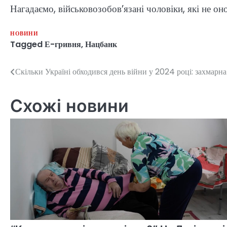
Нагадаємо, військовозобов’язані чоловіки, які не он
НОВИНИ
Tagged
Е-гривня
,
Нацбанк
Скільки Україні обходився день війни у 2024 році: захмарн
Навігація
записів
Схожі новини