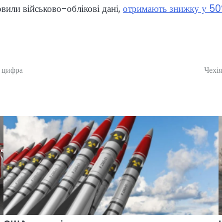
овили військово-облікові дані,
отримають знижку у 50%
а цифра
Чехі