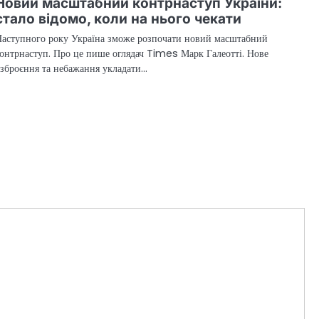
Новий масштабний контрнаступ України:
стало відомо, коли на нього чекати
Наступного року Україна зможе розпочати новий масштабний
онтрнаступ. Про це пише оглядач Times Марк Галеотті. Нове
зброєння та небажання укладати…