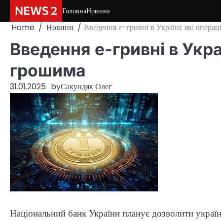
Skip
NEWS 2
Головна
Новини
to
Home
Новини
Введення е-гривні в Україні: які опера
content
Введення е-гривні в Укра
грошима
31.01.2025
by
Сакундяк Олег
Національний банк України планує дозволити украї