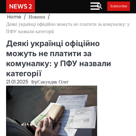
Skip
NEWS 2
Subscribe
to
Home
Новини
content
Деякі українці офіційно можуть не платити за комуналку: у
ПФУ назвали категорії
Деякі українці офіційно
можуть не платити за
комуналку: у ПФУ назвали
категорії
21.01.2025
by
Сакундяк Олег