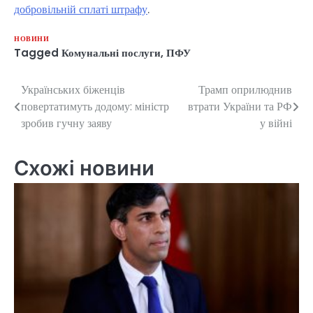
добровільній сплаті штрафу
.
НОВИНИ
Tagged
Комунальні послуги
,
ПФУ
Українських біженців
Трамп оприлюднив
Навігація
повертатимуть додому: міністр
втрати України та РФ
записів
зробив гучну заяву
у війні
Схожі новини