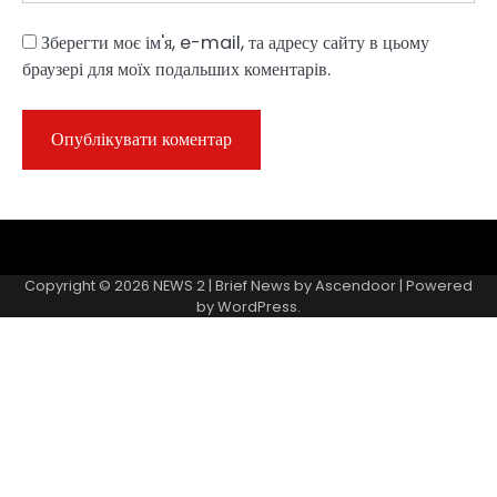
Зберегти моє ім'я, e-mail, та адресу сайту в цьому
браузері для моїх подальших коментарів.
Sample
Page
Copyright © 2026
NEWS 2
| Brief News by
Ascendoor
| Powered
by
WordPress
.