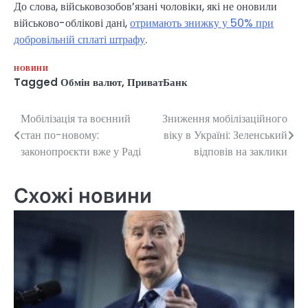
До слова, військовозобов’язані чоловіки, які не оновили
військово-облікові дані,
отримають знижку у 50% при
добровільній сплаті штрафу
.
НОВИНИ
Tagged
Обмін валют
,
ПриватБанк
Мобілізація та воєнний
Зниження мобілізаційного
Навігація
стан по-новому:
віку в Україні: Зеленський
записів
законопроєкти вже у Раді
відповів на заклики
Схожі новини