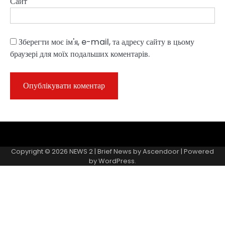
Сайт
Зберегти моє ім'я, e-mail, та адресу сайту в цьому
браузері для моїх подальших коментарів.
Sample
Page
Copyright © 2026
NEWS 2
| Brief News by
Ascendoor
| Powered
by
WordPress
.