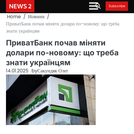
Skip
NEWS 2
Subscribe
to
Home
Новини
content
ПриватБанк почав міняти долари по-новому: що треба
знати українцям
ПриватБанк почав міняти
долари по-новому: що треба
знати українцям
14.01.2025
by
Сакундяк Олег