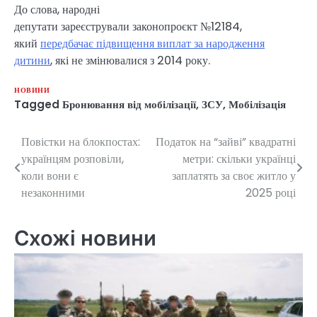
До слова, народні
депутати зареєстрували законопроєкт №12184,
який
передбачає підвищення виплат за народження
дитини
, які не змінювалися з 2014 року.
НОВИНИ
Tagged
Бронювання від мобілізації
,
ЗСУ
,
Мобілізація
Повістки на блокпостах:
Податок на “зайві” квадратні
Навігація
українцям розповіли,
метри: скільки українці
записів
коли вони є
заплатять за своє житло у
незаконними
2025 році
Схожі новини