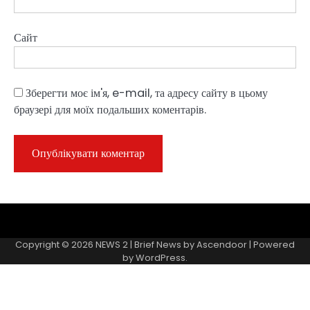
Сайт
Зберегти моє ім'я, e-mail, та адресу сайту в цьому
браузері для моїх подальших коментарів.
Sample
Page
Copyright © 2026
NEWS 2
| Brief News by
Ascendoor
| Powered
by
WordPress
.