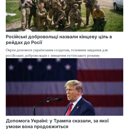
Російські добровольці назвали кінцеву ціль в
рейдах до Росії
Окрім допомоги українським солдатам, головним завдання для
російських добровольців є знищення путінського режиму.
Допомога Україні: у Трампа сказали, за якої
умови вона продовжиться