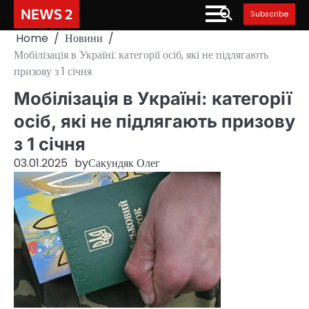
Skip
NEWS 2
Subscribe
to
Home
Новини
content
Мобілізація в Україні: категорії осіб, які не підлягають
призову з 1 січня
Мобілізація в Україні: категорії
осіб, які не підлягають призову
з 1 січня
03.01.2025
by
Сакундяк Олег