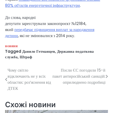
80% об’єктів енергетичної інфраструктури
.
До слова, народні
депутати зареєстрували законопроєкт №12184,
який
передбачає підвищення виплат за народження
дитини
, які не змінювалися з 2014 року.
НОВИНИ
Tagged
Данило Гетманцев
,
Державна податкова
служба
,
Штраф
Чому світло
Посли ЄС погодили 15-й
Навігація
відключають не у всіх
пакет антиросійський санкцій:
записів
областях: роз’яснення від
оприлюднено подробиці
ДТЕК
Схожі новини