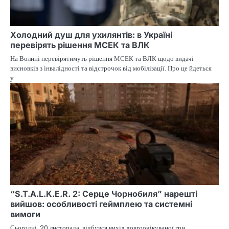
Холодний душ для ухилянтів: в Україні
перевірять рішення МСЕК та ВЛК
На Волині перевірятимуть рішення МСЕК та ВЛК щодо видачі
висновків з інвалідності та відстрочок від мобілізації. Про це йдеться
у…
“S.T.A.L.K.E.R. 2: Серце Чорнобиля” нарешті
вийшов: особливості геймплею та системні
вимоги
Сьогодні, 20 листопада, відбувся вихід довгоочікуваної гри