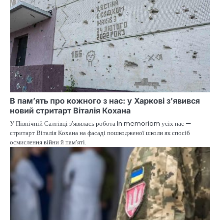
В пам’ять про кожного з нас: у Харкові з’явився
новий стритарт Віталія Кохана
У Північній Салтівці з’явилась робота In memoriam усіх нас —
стритарт Віталія Кохана на фасаді пошкодженої школи як спосіб
осмислення війни й пам’яті.