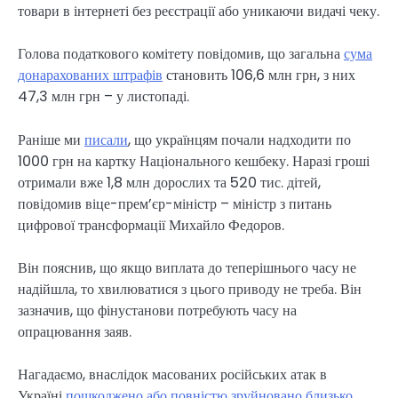
товари в інтернеті без реєстрації або уникаючи видачі чеку.
Голова податкового комітету повідомив, що загальна
сума
донарахованих штрафів
становить 106,6 млн грн, з них
47,3 млн грн – у листопаді.
Раніше ми
писали
, що українцям почали надходити по
1000 грн на картку Національного кешбеку. Наразі гроші
отримали вже 1,8 млн дорослих та 520 тис. дітей,
повідомив віце-прем’єр-міністр – міністр з питань
цифрової трансформації Михайло Федоров.
Він пояснив, що якщо виплата до теперішнього часу не
надійшла, то хвилюватися з цього приводу не треба. Він
зазначив, що фінустанови потребують часу на
опрацювання заяв.
Нагадаємо, внаслідок масованих російських атак в
Україні
пошкоджено або повністю зруйновано близько