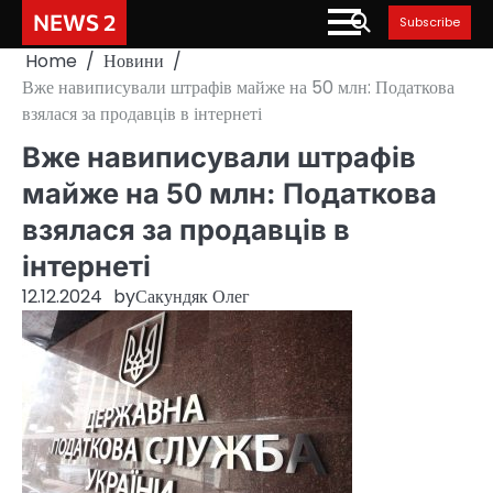
Skip
NEWS 2
Subscribe
to
Home
Новини
content
Вже навиписували штрафів майже на 50 млн: Податкова
взялася за продавців в інтернеті
Вже навиписували штрафів
майже на 50 млн: Податкова
взялася за продавців в
інтернеті
12.12.2024
by
Сакундяк Олег