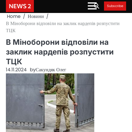
Skip
NEWS 2
Subscribe
to
Home
Новини
content
В Міноборони відповіли на заклик нардепів розпустити
ТЦК
В Міноборони відповіли на
заклик нардепів розпустити
ТЦК
14.11.2024
by
Сакундяк Олег