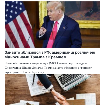
Занадто зблизився з РФ: американці розлючені
відносинами Трампа з Кремлем
Більш ніж половина американців (56%) вважає, що президент
Сполучених Штатів Дональд Трамп занадто зблизився з країною-
агресоркою. Про це йдеться у…