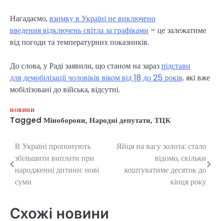
Нагадаємо,
взимку в Україні не виключено
введення відключень світла за графіками
– це залежатиме
від погоди та температурних показників.
До слова, у Раді заявили, що станом на зараз
підстави
для демобілізації чоловіків віком від 18 до 25 років,
які вже
мобілізовані до війська, відсутні.
НОВИНИ
Tagged
Міноборони
,
Народні депутати
,
ТЦК
В Україні пропонують
Яйця на вагу золота: стало
Навігація
збільшити виплати при
відомо, скільки
записів
народженні дитини: нові
коштуватиме десяток до
суми
кінця року
Схожі новини