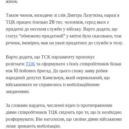
жінок.
Таким чином, виходячи зі слів Дмитра Лазуткіна, наразі в
ТЦК працює близько 26 тис. чоловіків, серед яких є
придатні до несення служби у війську. Варто додати, що
статус “обмежено придатний” у квітні було скасовано, тож
речник, імовірно, мав на увазі придатних до служби в тилу.
Варто додати, що ТСК парламенту пропонує
розігнати
ТЦК
та сформувати з їхніх співробітників більш
ніж 10 бойових бригад. До цього схожу заяву робив
народний депутат Камельчук, який переконаний, що
військкомати не справились із мобілізаційними
завданнями.
За словами нардепа, численні відео із протиправними
діями співробітників ТЦК свідчать про те, що їх необхідно
розформувати. Він наголосив, що своїми діями військкоми
лише зривають мобілізацію.