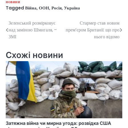
НОВИНИ
Tagged
Війна
,
ООН
,
Росія
,
Україна
Зеленський розмірковує
Стармер став новим
Навігація
над заміною Шмигаля, –
прем’єром Британії: що про
записів
ЗМІ
нього відомо
Схожі новини
Затяжна війна чи мирна угода: розвідка США