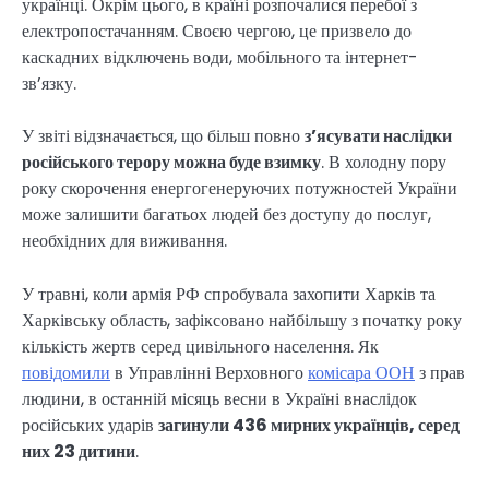
українці. Окрім цього, в країні розпочалися перебої з
електропостачанням. Своєю чергою, це призвело до
каскадних відключень води, мобільного та інтернет-
зв’язку.
У звіті відзначається, що більш повно
з’ясувати наслідки
російського терору можна буде взимку
. В холодну пору
року скорочення енергогенеруючих потужностей України
може залишити багатьох людей без доступу до послуг,
необхідних для виживання.
У травні, коли армія РФ спробувала захопити Харків та
Харківську область, зафіксовано найбільшу з початку року
кількість жертв серед цивільного населення. Як
повідомили
в Управлінні Верховного
комісара ООН
з прав
людини, в останній місяць весни в Україні внаслідок
російських ударів
загинули 436 мирних українців, серед
них 23 дитини
.