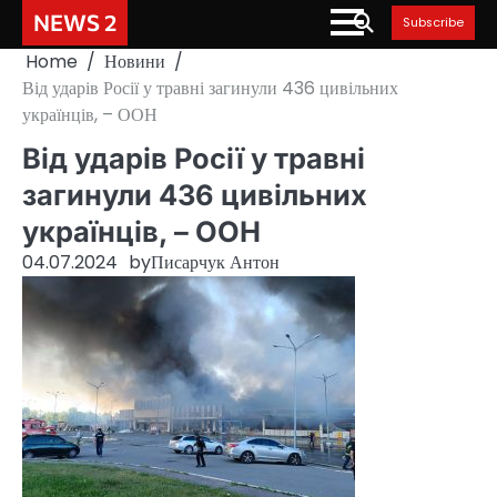
Skip
NEWS 2
Subscribe
to
Home
Новини
content
Від ударів Росії у травні загинули 436 цивільних
українців, – ООН
Від ударів Росії у травні
загинули 436 цивільних
українців, – ООН
04.07.2024
by
Писарчук Антон