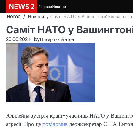
Skip
NEWS 2
Головна
Новини
to
Home
Новини
Саміт НАТО у Вашингтоні: Блінкен ска
content
Саміт НАТО у Вашингтоні
20.06.2024
by
Писарчук Антон
Ювілейна зустріч країн-учасниць НАТО у Вашингтоні
агресії. Про це
повідомив
держсекретар США Ентоні