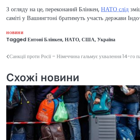
З огляду на це, переконаний Блінкен,
НАТО слід
зміц
саміті у Вашингтоні братимуть участь держави Індо
НОВИНИ
Tagged
Ентоні Блінкен
,
НАТО
,
США
,
Україна
Санкції проти Росії – Німеччина гальмує ухвалення 14-го п
Навігація
записів
Схожі новини