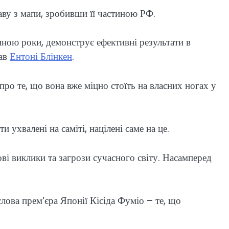
аву з мапи, зробивши її частиною РФ.
виною роки, демонструє ефективні результати в
зав
Ентоні Блінкен
.
 про те, що вона вже міцно стоїть на власних ногах у
 ухвалені на саміті, націлені саме на це.
ові виклики та загрози сучасного світу. Насамперед
слова прем’єра Японії Кісіда Фуміо – те, що