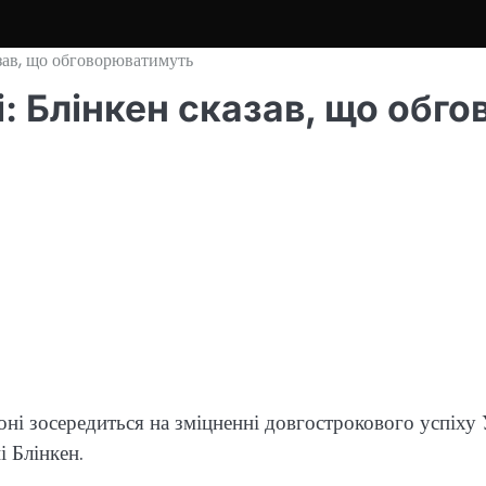
зав, що обговорюватимуть
: Блінкен сказав, що обг
 зосередиться на зміцненні довгострокового успіху Ук
 Блінкен.