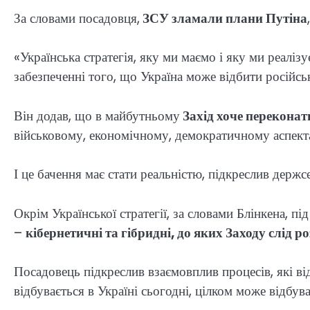
За словами посадовця,
ЗСУ зламали плани Путіна
«Українська стратегія, яку ми маємо і яку ми реалі
забезпеченні того, що Україна може відбити російсь
Він додав, що в майбутньому
Захід хоче перекона
військовому, економічному, демократичному аспект
І це бачення має стати реальністю, підкреслив держс
Окрім Української стратегії, за словами Блінкена, п
–
кібернетичні та гібридні, до яких Заходу слід р
Посадовець підкреслив взаємовплив процесів, які ві
відбувається в Україні сьогодні, цілком може відбува