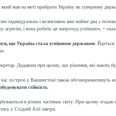
, який мав на меті прибрати Україну як суверенну держ
зуємо індивідуально і колективно вже майже два з поло
ку агресію, і вона робить це напрочуд успішно», – ска
тися, що Україна стала успішною державою
. Йдеться
ах.
екретар. Додавши при цьому, що рішення, які мають бути
ід час зустрічі у Вашингтоні також обговорюватимуть н
озбудовувати стійкість
.
дбуваються в різних частинах світу. При цьому згадав 
тись у Східній Азії завтра.