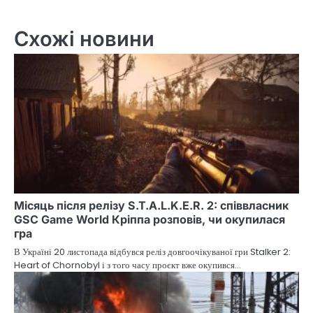
Схожі новини
Місяць після релізу S.T.A.L.K.E.R. 2: співвласник
GSC Game World Кріппа розповів, чи окупилася
гра
В Україні 20 листопада відбувся реліз довгоочікуваної гри Stalker 2:
Heart of Chornobyl і з того часу проєкт вже окупився…