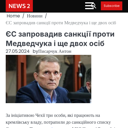
Skip
NEWS 2
Subscribe
to
Home
Новини
content
ЄС запровадив санкції проти Медведчука і ще двох осіб
ЄС запровадив санкції проти
Медведчука і ще двох осіб
27.05.2024
by
Писарчук Антон
За ініціативою Чехії три особи, які працюють на
кремлівську владу, потрапили до санкційного списку