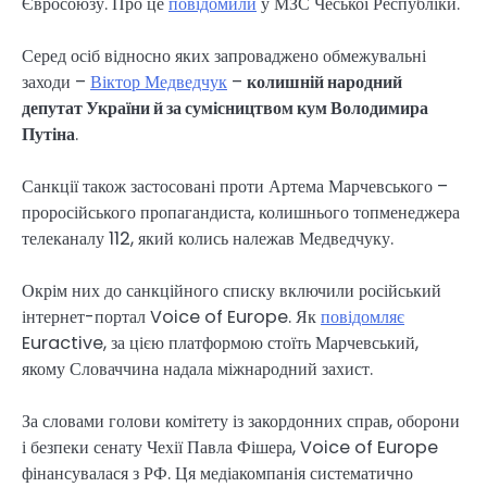
Євросоюзу. Про це
повідомили
у МЗС Чеської Республіки.
Серед осіб відносно яких запроваджено обмежувальні
заходи –
Віктор Медведчук
–
колишній народний
депутат України й за сумісництвом кум Володимира
Путіна
.
Санкції також застосовані проти Артема Марчевського –
проросійського пропагандиста, колишнього топменеджера
телеканалу 112, який колись належав Медведчуку.
Окрім них до санкційного списку включили російський
інтернет-портал Voice of Europe. Як
повідомляє
Euractive, за цією платформою стоїть Марчевський,
якому Словаччина надала міжнародний захист.
За словами голови комітету із закордонних справ, оборони
і безпеки сенату Чехії Павла Фішера, Voice of Europe
фінансувалася з РФ. Ця медіакомпанія систематично