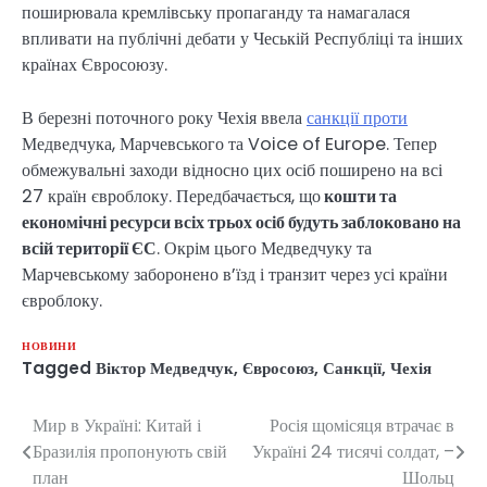
поширювала кремлівську пропаганду та намагалася
впливати на публічні дебати у Чеській Республіці та інших
країнах Євросоюзу.
В березні поточного року Чехія ввела
санкції проти
Медведчука, Марчевського та Voice of Europe. Тепер
обмежувальні заходи відносно цих осіб поширено на всі
27 країн євроблоку. Передбачається, що
кошти та
економічні ресурси всіх трьох осіб будуть заблоковано на
всій території ЄС
. Окрім цього Медведчуку та
Марчевському заборонено в’їзд і транзит через усі країни
євроблоку.
НОВИНИ
Tagged
Віктор Медведчук
,
Євросоюз
,
Санкції
,
Чехія
Мир в Україні: Китай і
Росія щомісяця втрачає в
Навігація
Бразилія пропонують свій
Україні 24 тисячі солдат, –
записів
план
Шольц