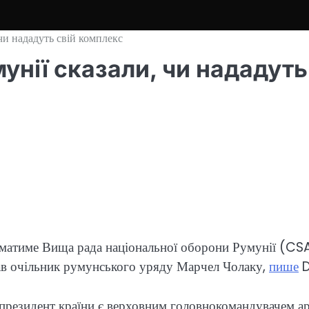
 чи нададуть свій комплекс
умунії сказали, чи нададут
йматиме Вища рада національної оборони Румунії (CS
зав очільник румунського уряду Марчел Чолаку,
пише
D
ї президент країни є верховним головнокомандувачем 