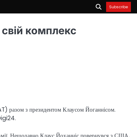
Subscribe
ь свій комплекс
AT) разом з президентом Клаусом Йоганнісом.
igi24.
армії. Нещодавно Клаус Йоханніс повернувся з США,