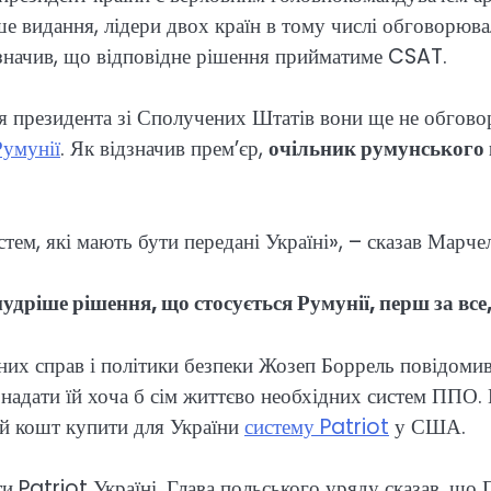
ше видання, лідери двох країн в тому числі обговорюв
ідзначив, що відповідне рішення прийматиме CSAT.
я президента зі Сполучених Штатів вони ще не обгово
умунії
. Як відзначив прем’єр,
очільник румунського 
тем, які мають бути передані Україні», – сказав Марче
дріше рішення, що стосується Румунії, перш за все
их справ і політики безпеки Жозеп Боррель повідомив,
надати їй хоча б сім життєво необхідних систем ППО. 
ий кошт купити для України
систему Patriot
у США.
 Patriot Україні. Глава польського уряду сказав, що П