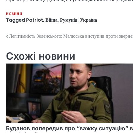
НОВИНИ
Tagged
Patriot
,
Війна
,
Румунія
,
Україна
Легітимність Зеленського: Малюська виступив проти зверн
Навігація
записів
Схожі новини
Буданов попередив про “важку ситуацію” в