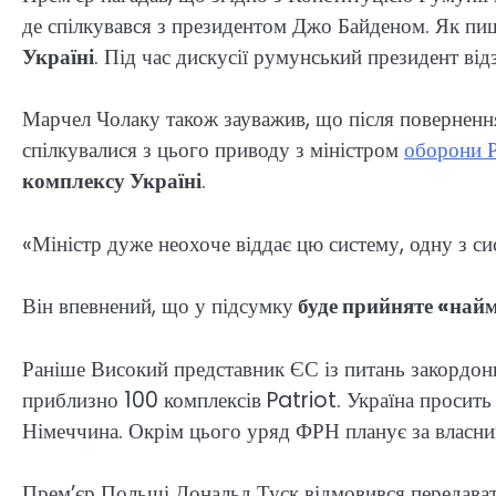
де спілкувався з президентом Джо Байденом. Як пи
Україні
. Під час дискусії румунський президент в
Марчел Чолаку також зауважив, що після поверненн
спілкувалися з цього приводу з міністром
оборони Р
комплексу Україні
.
«Міністр дуже неохоче віддає цю систему, одну з сис
Він впевнений, що у підсумку
буде прийняте «найму
Раніше Високий представник ЄС із питань закордонн
приблизно 100 комплексів Patriot. Україна просить 
Німеччина. Окрім цього уряд ФРН планує за власн
Прем’єр Польщі Дональд Туск відмовився передавати