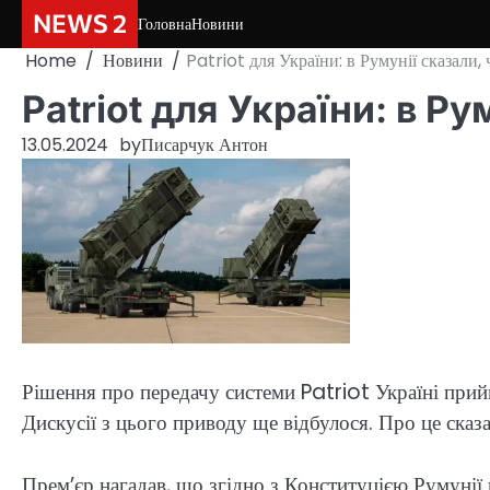
Skip
NEWS 2
Головна
Новини
to
Home
Новини
Patriot для України: в Румунії сказали,
content
Patriot для України: в Р
13.05.2024
by
Писарчук Антон
Рішення про передачу системи Patriot Україні при
Дискусії з цього приводу ще відбулося. Про це ска
Прем’єр нагадав, що згідно з Конституцією Румуні