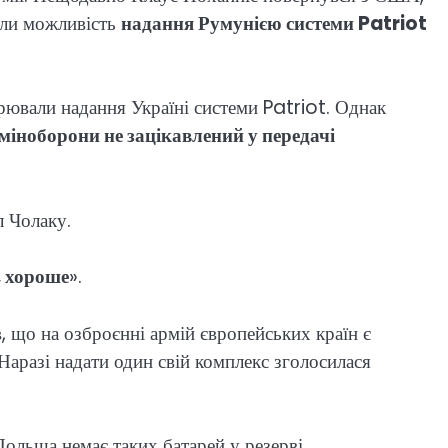
али можливість
надання Румунією системи Patriot
рювали надання Україні системи Patriot. Однак
міноборони не зацікавлений у передачі
л Чолаку.
, хороше
».
 що на озброєнні армій європейських країн є
Наразі надати один свій комплекс зголосилася
ольща немає таких батарей у резерві.