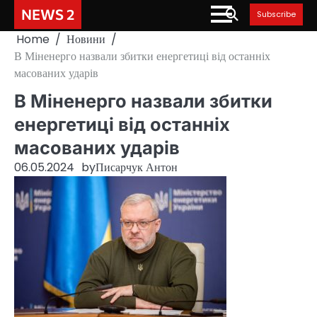
Skip
NEWS 2
Subscribe
to
Home
Новини
content
В Міненерго назвали збитки енергетиці від останніх
масованих ударів
В Міненерго назвали збитки
енергетиці від останніх
масованих ударів
06.05.2024
by
Писарчук Антон