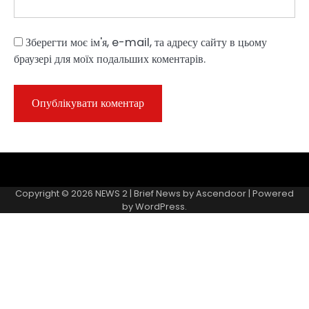
Зберегти моє ім'я, e-mail, та адресу сайту в цьому
браузері для моїх подальших коментарів.
Sample
Page
Copyright © 2026
NEWS 2
| Brief News by
Ascendoor
| Powered
by
WordPress
.