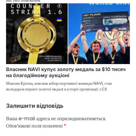
має свої обмеження.
Власник NAVI купує золоту медаль за $10 тисяч
на благодійному аукціоні
Максим Кріппа, власник кіберспортивної команди NAVI, став
володарем першої золотої медалі в історії організації з CS
Залишити відповідь
Ваша e-mail адреса не оприлюднюватиметься.
Обов’язкові поля позначені
*