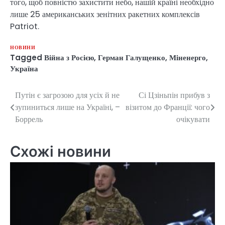
того, щоб повністю захистити небо, нашій країні необхідно
лише 25 американських зенітних ракетних комплексів
Patriot.
НОВИНИ
Tagged
Війна з Росією
,
Герман Галущенко
,
Міненерго
,
Україна
Путін є загрозою для усіх й не
Сі Цзіньпін прибув з
Навігація
зупиниться лише на Україні, –
візитом до Франції: чого
записів
Боррель
очікувати
Схожі новини