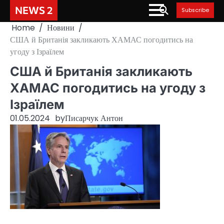
Skip
NEWS 2
Subscribe
to
Home
Новини
content
США й Британія закликають ХАМАС погодитись на
угоду з Ізраїлем
США й Британія закликають
ХАМАС погодитись на угоду з
Ізраїлем
01.05.2024
by
Писарчук Антон