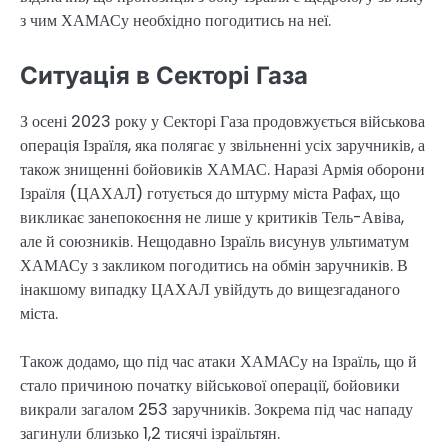
з чим ХАМАСу необхідно погодитись на неї.
Ситуація в Секторі Газа
З осені 2023 року у Секторі Газа продовжується військова
операція Ізраїля, яка полягає у звільненні усіх заручників, а
також знищенні бойовиків ХАМАС. Наразі Армія оборони
Ізраїля (ЦАХАЛ) готується до штурму міста Рафах, що
викликає занепокоєння не лише у критиків Тель-Авіва,
але й союзників. Нещодавно Ізраїль висунув ультиматум
ХАМАСу з закликом погодитись на обмін заручників. В
інакшому випадку ЦАХАЛ увійдуть до вищезгаданого
міста.
Також додамо, що під час атаки ХАМАСу на Ізраїль, що й
стало причиною початку військової операції, бойовики
викрали загалом 253 заручників. Зокрема під час нападу
загинули близько 1,2 тисячі ізраїльтян.