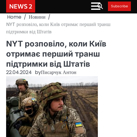
Skip
NEWS 2
Subscribe
to
Home
Новини
content
NYT розповіло, коли Київ отримає перший транш
підтримки від Штатів
NYT розповіло, коли Київ
отримає перший транш
підтримки від Штатів
22.04.2024
by
Писарчук Антон