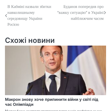
В Кабміні назвали збитки
Буданов попередив про
Навігація
навколишньому
“важку ситуацію” в Україні
записів
середовищу України
найближчим часом
Росією
Схожі новини
Макрон знову хоче припинити війни у світі під
час Олімпіади
Макрон бажає досягнути припинення вогню в усіх конфліктах на час