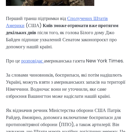
Перший транш підтримки від
Сполучених Штатів
Америки
(США)
Київ зможе отримати вже протягом
декількох днів
після того, як голова Білого дому Джо
Байден підпише ухвалений Сенатом законопроєкт про
допомогу нашій країні.
Про це
розповідає
американська газета New York Times.
За словами чиновників, боєприпаси, які потім надішлють
Україні, можуть взяти з американських запасів на території
Німеччини. Водночас вони не уточнили, яке саме
озброєння Вашингтон може надіслати нашій країні.
Як відзначив речник Міністерства оборони США Патрік
Райдер, ймовірно, допомога включатиме боєприпаси для
протиповітряної оборони (ППО), а також артилерії. Він
зауважив, що Штати мають надійну логістичну мережу. Це