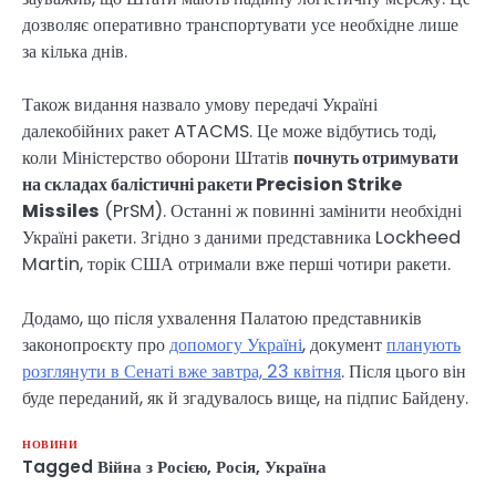
дозволяє оперативно транспортувати усе необхідне лише
за кілька днів.
Також видання назвало умову передачі Україні
далекобійних ракет ATACMS. Це може відбутись тоді,
коли Міністерство оборони Штатів
почнуть отримувати
на складах балістичні ракети Precision Strike
Missiles
(PrSM). Останні ж повинні замінити необхідні
Україні ракети. Згідно з даними представника Lockheed
Martin, торік США отримали вже перші чотири ракети.
Додамо, що після ухвалення Палатою представників
законопроєкту про
допомогу Україні
, документ
планують
розглянути в Сенаті вже завтра, 23 квітня
. Після цього він
буде переданий, як й згадувалось вище, на підпис Байдену.
НОВИНИ
Tagged
Війна з Росією
,
Росія
,
Україна