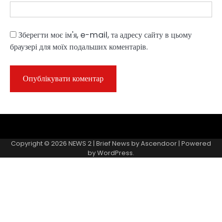
Зберегти моє ім'я, e-mail, та адресу сайту в цьому
браузері для моїх подальших коментарів.
Sample
Page
Copyright © 2026
NEWS 2
| Brief News by
Ascendoor
| Powered
by
WordPress
.