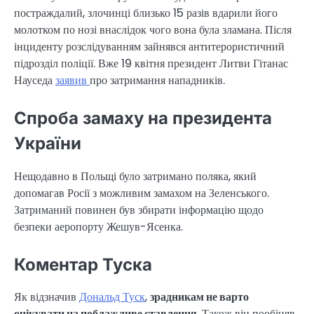
постраждалий, злочинці близько 15 разів вдарили його
молотком по нозі внаслідок чого вона була зламана. Після
інциденту розслідуванням зайнявся антитерористичний
підрозділ поліції. Вже 19 квітня президент Литви Гітанас
Науседа
заявив
про затримання нападників.
Спроба замаху на президента
України
Нещодавно в Польщі було затримано поляка, який
допомагав Росії з можливим замахом на Зеленського.
Затриманий повинен був збирати інформацію щодо
безпеки аеропорту Жешув-Ясенка.
Коментар Туска
Як відзначив
Дональд Туск
,
зрадникам не варто
очікувати на поблажливе ставлення
. Також він пообіцяв