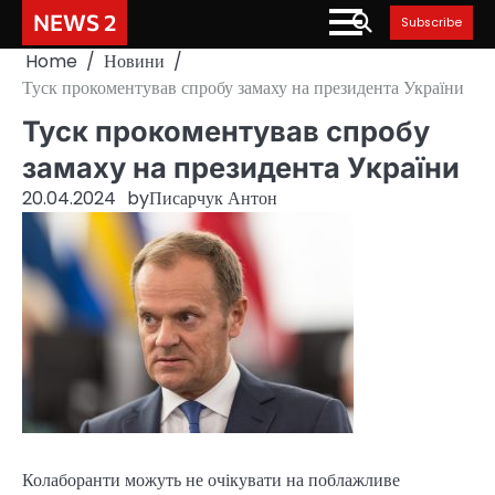
Skip
NEWS 2
Subscribe
to
Home
Новини
content
Туск прокоментував спробу замаху на президента України
Туск прокоментував спробу
замаху на президента України
20.04.2024
by
Писарчук Антон
Колаборанти можуть не очікувати на поблажливе