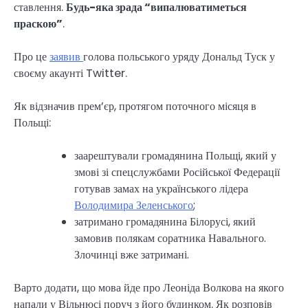
ставлення.
Будь-яка зрада “випалюватиметься
праскою”
.
Про це
заявив
голова польського уряду Дональд Туск у
своєму акаунті Twitter.
Як відзначив прем’єр, протягом поточного місяця в
Польщі:
заарештували громадянина Польщі, який у
змові зі спецслужбами Російської Федерації
готував замах на українського лідера
Володимира Зеленського
;
затримано громадянина Білорусі, який
замовив полякам соратника Навального.
Злочинці вже затримані.
Варто додати, що мова йде про Леоніда Волкова на якого
напали у Вільнюсі поруч з його будинком. Як розповів