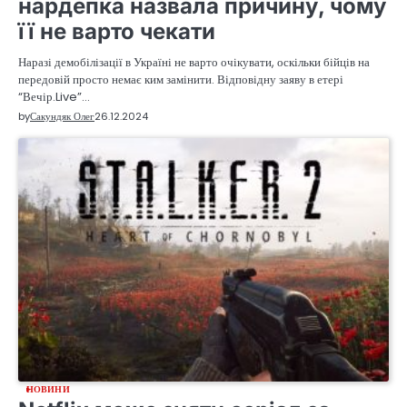
нардепка назвала причину, чому
її не варто чекати
Наразі демобілізації в Україні не варто очікувати, оскільки бійців на
передовій просто немає ким замінити. Відповідну заяву в етері
“Вечір.Live”…
by
Сакундяк Олег
26.12.2024
НОВИНИ