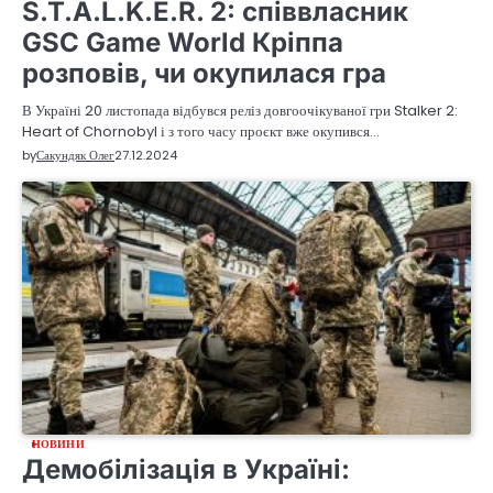
S.T.A.L.K.E.R. 2: співвласник
GSC Game World Кріппа
розповів, чи окупилася гра
В Україні 20 листопада відбувся реліз довгоочікуваної гри Stalker 2:
Heart of Chornobyl і з того часу проєкт вже окупився…
by
Сакундяк Олег
27.12.2024
НОВИНИ
Демобілізація в Україні: