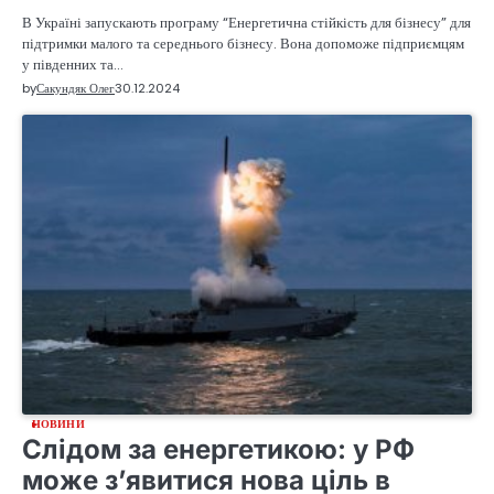
В Україні запускають програму “Енергетична стійкість для бізнесу” для
підтримки малого та середнього бізнесу. Вона допоможе підприємцям
у південних та…
by
Сакундяк Олег
30.12.2024
НОВИНИ
Слідом за енергетикою: у РФ
може з’явитися нова ціль в