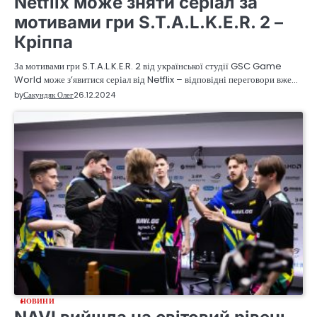
Netflix може зняти серіал за
мотивами гри S.T.A.L.K.E.R. 2 –
Кріппа
За мотивами гри S.T.A.L.K.E.R. 2 від української студії GSC Game
World може з’явитися серіал від Netflix – відповідні переговори вже…
by
Сакундяк Олег
26.12.2024
НОВИНИ