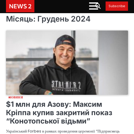
Skip
NEWS 2
Subscribe
to
content
Місяць:
Грудень 2024
НОВИНИ
$1 млн для Азову: Максим
Кріппа купив закритий показ
“Конотопської відьми”
Український Forbes в рамках проведення церемонії “Підприємець