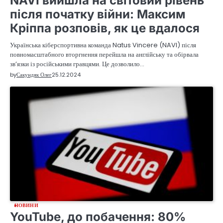
NAVI вийшла на світовий рівень
після початку війни: Максим
Кріппа розповів, як це вдалося
Українська кіберспортивна команда Natus Vincere (NAVI) після
повномасштабного вторгнення перейшла на англійську та обірвала
зв’язки із російськими гравцями. Це дозволило…
by
Сакундяк Олег
25.12.2024
НОВИНИ
YouTube, до побачення: 80%