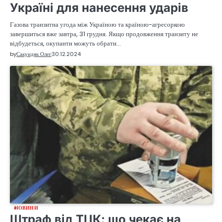
Україні для нанесення ударів
Газова транзитна угода між Україною та країною-агресоркою
завершиться вже завтра, 31 грудня. Якщо продовження транзиту не
відбудеться, окупанти можуть обрати…
by
Сакундяк Олег
30.12.2024
НОВИНИ
Штраф від ТЦК: що чекає на