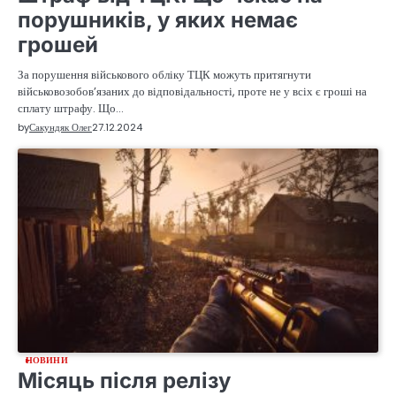
порушників, у яких немає
грошей
За порушення військового обліку ТЦК можуть притягнути
військовозобов’язаних до відповідальності, проте не у всіх є гроші на
сплату штрафу. Що…
by
Сакундяк Олег
27.12.2024
НОВИНИ
Місяць після релізу