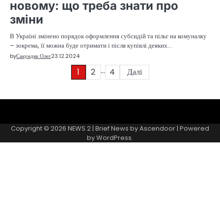
новому: що треба знати про
зміни
В Україні змінено порядок оформлення субсидій та пільг на комуналку
– зокрема, її можна буде отримати і після купівлі деяких…
by
Сакундяк Олег
23.12.2024
…
Навігація
1
2
4
Далі
записів
Sample
Page
Copyright © 2026
NEWS 2
| Brief News by
Ascendoor
| Powered
by
WordPress
.