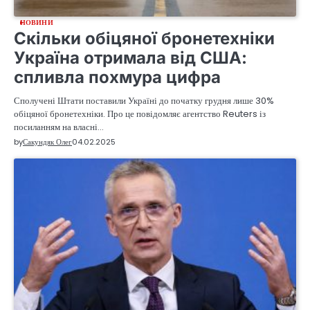
НОВИНИ
Скільки обіцяної бронетехніки
Україна отримала від США:
спливла похмура цифра
Сполучені Штати поставили Україні до початку грудня лише 30%
обіцяної бронетехніки. Про це повідомляє агентство Reuters із
посиланням на власні…
by
Сакундяк Олег
04.02.2025