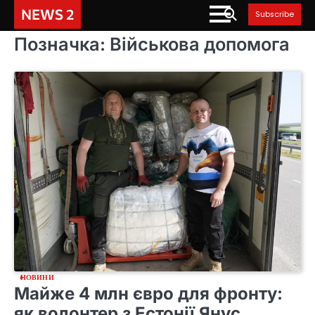
Skip
NEWS 2
Subscribe
to
content
Позначка:
Військова допомога
НОВИНИ
Майже 4 млн євро для фронту:
як волонтер з Естонії Янус