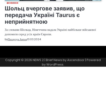
НОВИНИ
Шольц вчергове заявив, що
передача Україні Taurus є
неприйнятною
За словами Шольца, Німеччина надала Україні найбільше військової
допомоги серед усіх країн Європи.
by
Писарчук Антон
13.03.2024
Sample
Page
Copyright © 2026
NEWS 2
| Brief News by
Ascendoor
| Powered
by
WordPress
.