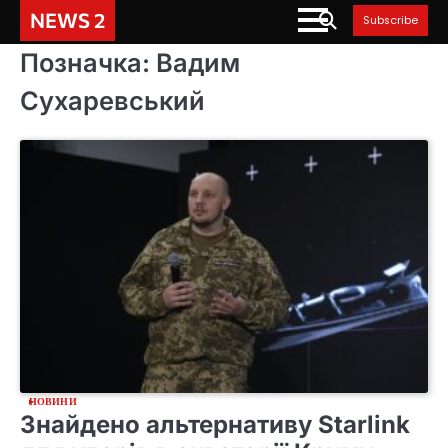
Skip
NEWS 2
Subscribe
to
content
Позначка:
Вадим
Сухаревський
НОВИНИ
Знайдено альтернативу Starlink