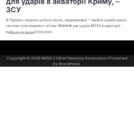
для ударів в акваторії Криму, –
ЗСУ
В Україні створено робочу групу, завдання якої – знайти гідний аналог
системі супутникового зв’язку Starlink для ударів БПЛА в акваторії…
by
Писарчук Антон
12.06.2024
Sample
Page
Copyright © 2026
NEWS 2
| Brief News by
Ascendoor
| Powered
by
WordPress
.