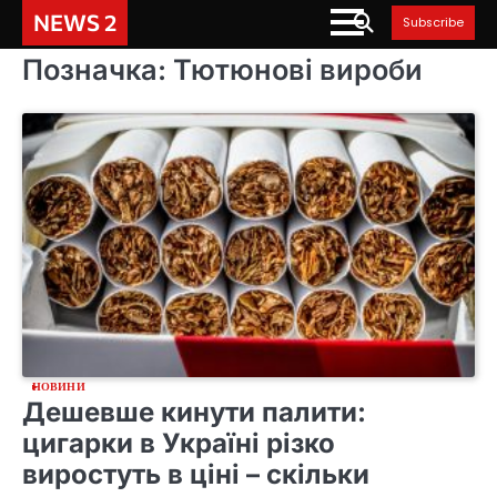
Skip
NEWS 2
Subscribe
to
content
Позначка:
Тютюнові вироби
НОВИНИ
Дешевше кинути палити:
цигарки в Україні різко
виростуть в ціні – скільки