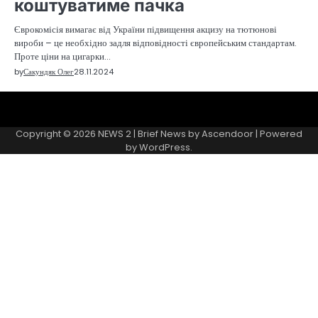
коштуватиме пачка
Єврокомісія вимагає від України підвищення акцизу на тютюнові
вироби – це необхідно задля відповідності європейським стандартам.
Проте ціни на цигарки…
by
Сакундяк Олег
28.11.2024
Sample
Page
Copyright © 2026
NEWS 2
| Brief News by
Ascendoor
| Powered
by
WordPress
.