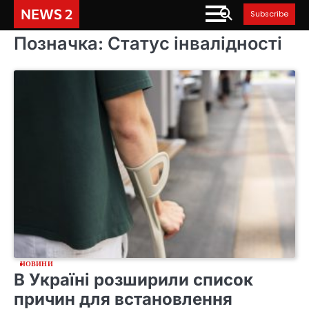
Skip
NEWS 2
Subscribe
to
content
Позначка:
Статус інвалідності
НОВИНИ
В Україні розширили список
причин для встановлення