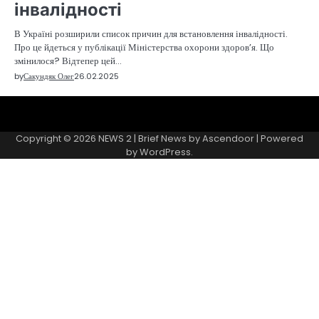
інвалідності
В Україні розширили список причин для встановлення інвалідності.
Про це йдеться у публікації Міністерства охорони здоров’я. Що
змінилося? Відтепер цей…
by
Сакундяк Олег
26.02.2025
Sample
Page
Copyright © 2026
NEWS 2
| Brief News by
Ascendoor
| Powered
by
WordPress
.