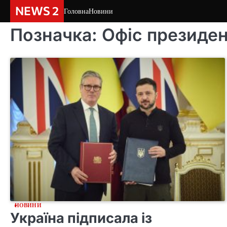
Skip
NEWS 2
Головна
Новини
to
content
Позначка:
Офіс президе
НОВИНИ
Україна підписала із