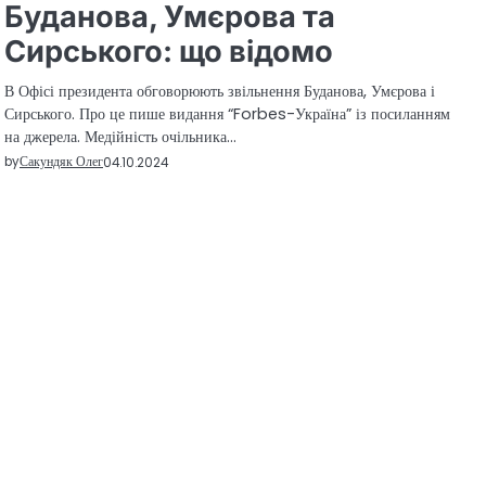
Буданова, Умєрова та
Сирського: що відомо
В Офісі президента обговорюють звільнення Буданова, Умєрова і
Сирського. Про це пише видання “Forbes-Україна” із посиланням
на джерела. Медійність очільника…
by
Сакундяк Олег
04.10.2024