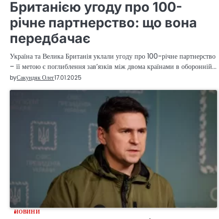
Британією угоду про 100-
річне партнерство: що вона
передбачає
Україна та Велика Британія уклали угоду про 100-річне партнерство
– її метою є поглиблення зав’язків між двома країнами в оборонній…
by
Сакундяк Олег
17.01.2025
НОВИНИ