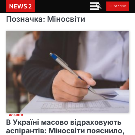
Skip
NEWS 2
Subscribe
to
content
Позначка:
Міносвіти
НОВИНИ
В Україні масово відраховують
аспірантів: Міносвіти пояснило,