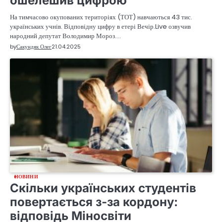
ошелешив цифрою
На тимчасово окупованих територіях (ТОТ) навчаються 43 тис.
українських учнів. Відповідну цифру в етері Вечір.Live озвучив
народний депутат Володимир Мороз.…
by
Сакундяк Олег
21.04.2025
НОВИНИ
Скільки українських студентів
повертається з-за кордону:
відповідь Міносвіти