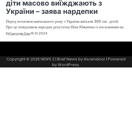
діти масово виїжджають з
України – заява нардепки
Перед початком навчального року з України виїхали 300 тис. дітей.
Про це повідомила народна депутатка Ніна Южаніна із посиланням на…
by
Сакундяк Олег
15.10.2024
Sample
Page
Copyright © 2026
NEWS 2
| Brief News by
Ascendoor
| Powered
by
WordPress
.