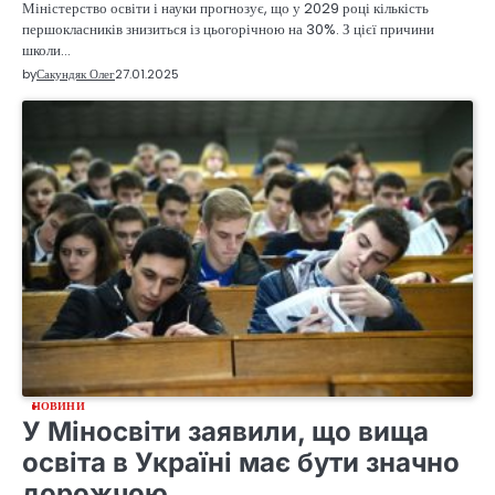
Міністерство освіти і науки прогнозує, що у 2029 році кількість
першокласників знизиться із цьогорічною на 30%. З цієї причини
школи…
by
Сакундяк Олег
27.01.2025
НОВИНИ
У Міносвіти заявили, що вища
освіта в Україні має бути значно
дорожчою