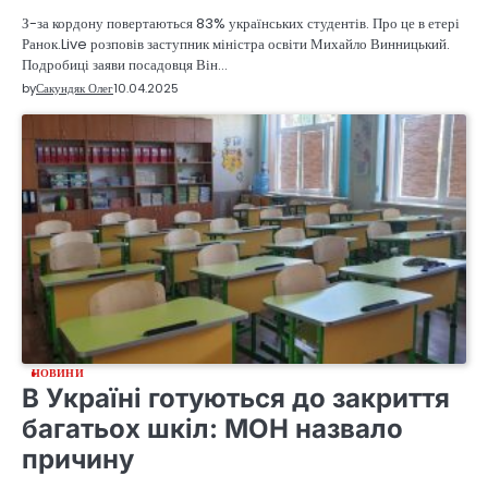
З-за кордону повертаються 83% українських студентів. Про це в етері
Ранок.Live розповів заступник міністра освіти Михайло Винницький.
Подробиці заяви посадовця Він…
by
Сакундяк Олег
10.04.2025
НОВИНИ
В Україні готуються до закриття
багатьох шкіл: МОН назвало
причину