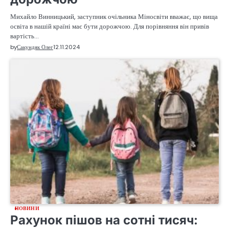
Михайло Винницький, заступник очільника Міносвіти вважає, що вища
освіта в нашій країні має бути дорожчою. Для порівняння він привів
вартість…
by
Сакундяк Олег
12.11.2024
НОВИНИ
Рахунок пішов на сотні тисяч: