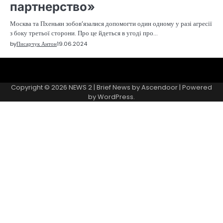
партнерство»
Москва та Пхеньян зобов’язалися допомогти один одному у разі агресії
з боку третьої сторони. Про це йдеться в угоді про…
by
Писарчук Антон
19.06.2024
Sample
Page
Copyright © 2026
NEWS 2
| Brief News by
Ascendoor
| Powered
by
WordPress
.