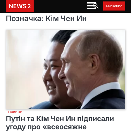
Skip
NEWS 2
Subscribe
to
content
Позначка:
Кім Чен Ин
НОВИНИ
Путін та Кім Чен Ин підписали
угоду про «всеосяжне