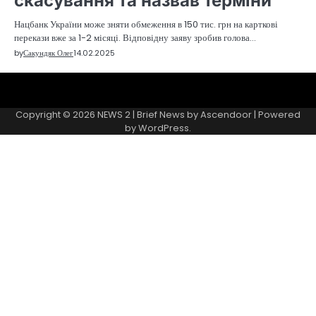
скасування та назвав терміни
Нацбанк України може зняти обмеження в 150 тис. грн на карткові
перекази вже за 1-2 місяці. Відповідну заяву зробив голова…
by
Сакундяк Олег
14.02.2025
Sample
Page
Copyright © 2026
NEWS 2
| Brief News by
Ascendoor
| Powered
by
WordPress
.