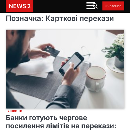
Skip
NEWS 2
Subscribe
to
content
Позначка:
Карткові перекази
НОВИНИ
Банки готують чергове
посилення лімітів на перекази: