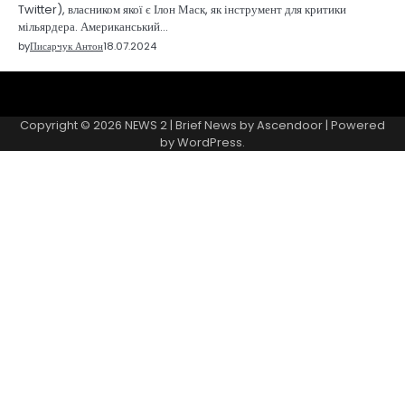
Twitter), власником якої є Ілон Маск, як інструмент для критики
мільярдера. Американський…
by
Писарчук Антон
18.07.2024
Sample
Page
Copyright © 2026
NEWS 2
| Brief News by
Ascendoor
| Powered
by
WordPress
.