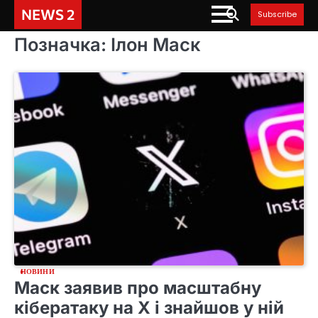
Skip
NEWS 2
Subscribe
to
content
Позначка:
Ілон Маск
НОВИНИ
Маск заявив про масштабну
кібератаку на Х і знайшов у ній