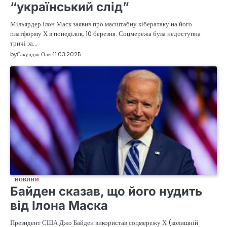
“український слід”
Мільярдер Ілон Маск заявив про масштабну кібератаку на його
платформу Х в понеділок, 10 березня. Соцмережа була недоступна
тричі за…
by
Сакундяк Олег
11.03.2025
НОВИНИ
Байден сказав, що його нудить
від Ілона Маска
Президент США Джо Байден використав соцмережу Х (колишній