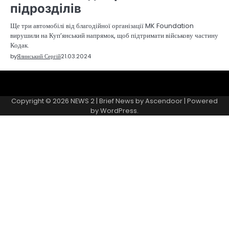
підрозділів
Ще три автомобілі від благодійної організації MK Foundation
вирушили на Куп’янський напрямок, щоб підтримати військову частину
Кодак.
by
Ялинський Сергій
21.03.2024
Sample
Page
Copyright © 2026
NEWS 2
| Brief News by
Ascendoor
| Powered
by
WordPress
.