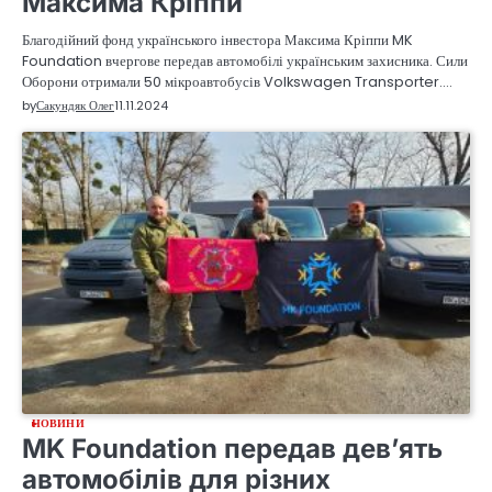
Максима Кріппи
Благодійний фонд українського інвестора Максима Кріппи MK
Foundation вчергове передав автомобілі українським захисника. Сили
Оборони отримали 50 мікроавтобусів Volkswagen Transporter.…
by
Сакундяк Олег
11.11.2024
НОВИНИ
MK Foundation передав дев’ять
автомобілів для різних