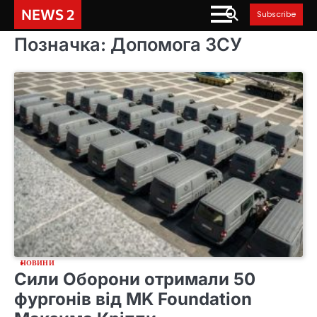
Skip
NEWS 2
Subscribe
to
content
Позначка:
Допомога ЗСУ
НОВИНИ
Сили Оборони отримали 50
фургонів від MK Foundation